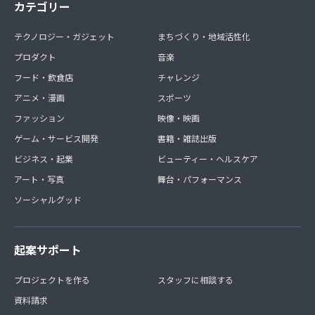
カテゴリー
※10月の無料期間中は1500円・5000円に入会された方
も、500円の特典と同様の内容となります。
11月からは入会された1500円・5000円のそれぞれのメン
テクノロジー・ガジェット
まちづくり・地域活性化
バー特典を提供します。
プロダクト
音楽
フード・飲食店
チャレンジ
アニメ・漫画
スポーツ
ファッション
映像・映画
ゲーム・サービス開発
書籍・雑誌出版
ビジネス・起業
ビューティー・ヘルスケア
アート・写真
舞台・パフォーマンス
ソーシャルグッド
起案サポート
プロジェクトを作る
スタッフに相談する
資料請求