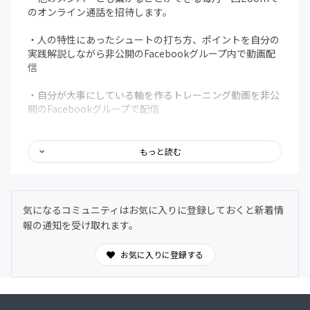
のオンライン通話を招待します。
・人の特性にあったシュートの打ち方、ポイントを自分の
実践解説しながら非公開のFacebookグループ内で動画配
信
・自分が大事にしている軸を作るトレーニング動画を非公
開のFacebookグループで配信
・全国どこにいてもメンバーとリモートで個人レッスン
（月二回の１時間半を目安）
もっと読む
（サロンメンバーの練習、試合の様子をビデオで共有しな
がらプレーの悩み、練習や試合でのメンタルの悩み、その
他の悩みを一緒に問題解決していく）
気になるコミュニティはお気に入りに登録しておくと新着情
報の通知を受け取れます。
※同じコンテンツ③を紹介して頂いた方には！！
お気に入りに登録する
★★紹介して頂いた人数に合わせた回数分を、同コンテン
ツ内利用できる権利を招待します★★
（紹介から入会された方は入会時の「備考欄」に紹介者の
お名前をご記入ください）