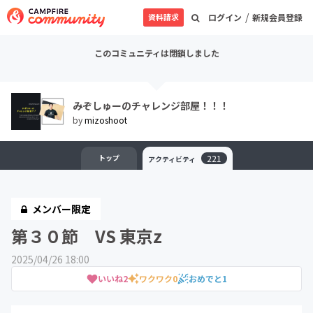
/
資料請求
ログイン
新規会員登録
このコミュニティは閉鎖しました
みぞしゅーのチャレンジ部屋！！！
by
mizoshoot
トップ
221
アクティビティ
メンバー限定
第３０節 VS 東京z
2025/04/26 18:00
いいね
2
ワクワク
0
おめでと
1