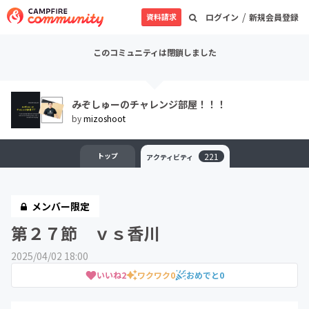
/
資料請求
ログイン
新規会員登録
このコミュニティは閉鎖しました
みぞしゅーのチャレンジ部屋！！！
by
mizoshoot
トップ
221
アクティビティ
メンバー限定
第２７節 ｖｓ香川
2025/04/02 18:00
いいね
2
ワクワク
0
おめでと
0