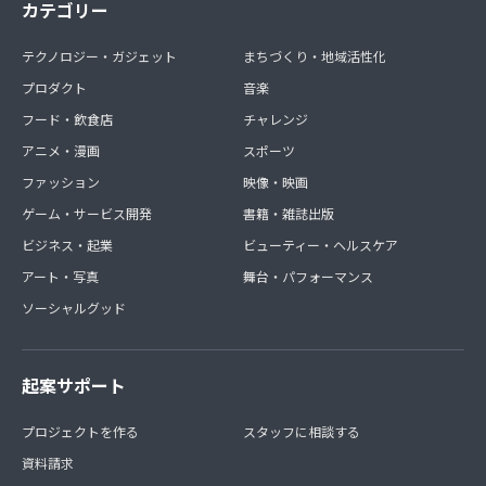
カテゴリー
※10月の無料期間中は1500円・5000円に入会された方
も、500円の特典と同様の内容となります。
11月からは入会された1500円・5000円のそれぞれのメン
テクノロジー・ガジェット
まちづくり・地域活性化
バー特典を提供します。
プロダクト
音楽
フード・飲食店
チャレンジ
アニメ・漫画
スポーツ
ファッション
映像・映画
ゲーム・サービス開発
書籍・雑誌出版
ビジネス・起業
ビューティー・ヘルスケア
アート・写真
舞台・パフォーマンス
ソーシャルグッド
起案サポート
プロジェクトを作る
スタッフに相談する
資料請求