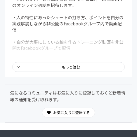
のオンライン通話を招待します。
・人の特性にあったシュートの打ち方、ポイントを自分の
実践解説しながら非公開のFacebookグループ内で動画配
信
・自分が大事にしている軸を作るトレーニング動画を非公
開のFacebookグループで配信
・全国どこにいてもメンバーとリモートで個人レッスン
（月二回の１時間半を目安）
もっと読む
（サロンメンバーの練習、試合の様子をビデオで共有しな
がらプレーの悩み、練習や試合でのメンタルの悩み、その
他の悩みを一緒に問題解決していく）
気になるコミュニティはお気に入りに登録しておくと新着情
報の通知を受け取れます。
※同じコンテンツ③を紹介して頂いた方には！！
お気に入りに登録する
★★紹介して頂いた人数に合わせた回数分を、同コンテン
ツ内利用できる権利を招待します★★
（紹介から入会された方は入会時の「備考欄」に紹介者の
お名前をご記入ください）