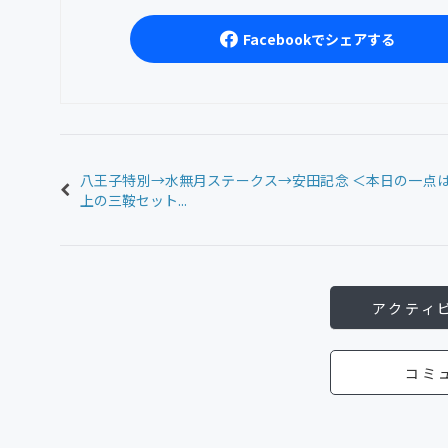
Facebookでシェアする
八王子特別→水無月ステークス→安田記念 ＜本日の一点
上の三鞍セット...
アクティ
コミ