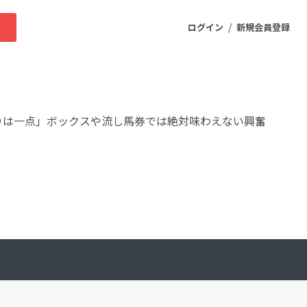
/
求
ログイン
新規会員登録
ニティ
りは一点」ボックスや流し馬券では絶対味わえない興奮
プロダクト
ファッション
スポーツ
ケア
まちづくり・地域活性化