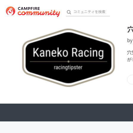
b
おす
穴
が
アート・写真
テクノロジー・ガジェット
映像・映画
ビジネス・起業
チャレンジ