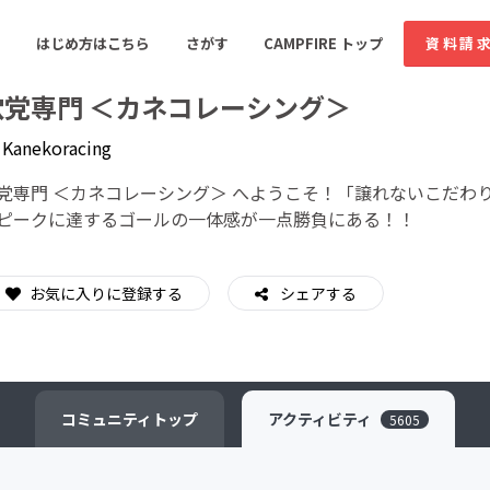
はじめ方はこちら
さがす
CAMPFIRE トップ
資料請
穴党専門 ＜カネコレーシング＞
y
Kanekoracing
すめのコミュニティ
人気のコミュニティ
新着のコミュ
党専門 ＜カネコレーシング＞ へようこそ！「譲れないこだわ
ピークに達するゴールの一体感が一点勝負にある！！
音楽
舞台・パフォーマンス
お気に入りに登録する
シェアする
ゲーム・サービス開発
フード・飲食店
書籍・雑誌出版
アニメ・漫画
ソーシャルグッド
ビューティー・ヘルス
コミュニティ
トップ
アクティビティ
5605