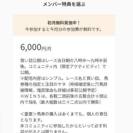
メンバー特典を選ぶ
初月無料実施中！
今参加すると今月分の参加費が無料です。
6,000
円/月
買い目公開はレース当日朝の八時半～九時半前
後。コミュニティ内（限定アクティビティ）で
公開。
※配信内容はシンプル。レース名と買い目、 馬
券種の指定と注目のヤネ（枠順確定後に穴馬詳
細情報、推奨理由も詳細は事前公開予定）
※ＷＩＮ５は、各鞍二頭前後の五鞍合計十頭以
内で指名（最大組数は三十二点以内で勝負）
＜重要＞馬券の購入はあくまでも、個人の責任
となります。
本コミュニティに参加したからといって必ず利
益が出るとは限りません。