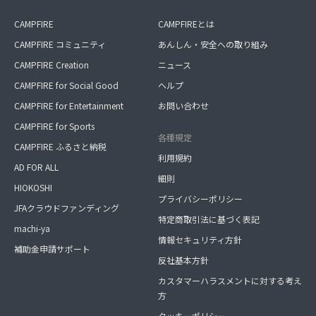
CAMPFIRE
CAMPFIREとは
CAMPFIRE コミュニティ
あんしん・安全への取り組み
CAMPFIRE Creation
ニュース
CAMPFIRE for Social Good
ヘルプ
CAMPFIRE for Entertainment
お問い合わせ
CAMPFIRE for Sports
各種規定
CAMPFIRE ふるさと納税
利用規約
AD FOR ALL
細則
HIOKOSHI
プライバシーポリシー
JFAクラウドファンディング
特定商取引法に基づく表記
machi-ya
情報セキュリティ方針
補助金申請サポート
反社基本方針
カスタマーハラスメントに対する考え
方
クッキーポリシー