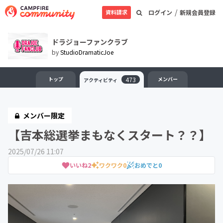
/
資料請求
ログイン
新規会員登録
ドラジョーファンクラブ
by
StudioDramaticJoe
トップ
473
メンバー
アクティビティ
メンバー限定
【吉本総選挙まもなくスタート？？】
2025/07/26 11:07
いいね
2
ワクワク
0
おめでと
0