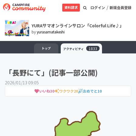
/
資料請求
ログイン
新規会員登録
YURAサマオンラインサロン「Colorful Life♪」
by
yurasamatakeshi
トップ
1833
アクティビティ
「長野にて」(記事一部公開)
2026/01/13 09:05
いいね
30
ワクワク
20
おめでと
10