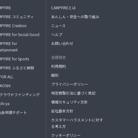
MPFIRE
CAMPFIREとは
MPFIRE コミュニティ
あんしん・安全への取り組み
PFIRE Creation
ニュース
PFIRE for Social Good
ヘルプ
PFIRE for
お問い合わせ
ertainment
各種規定
PFIRE for Sports
利用規約
MPFIRE ふるさと納税
細則
FOR ALL
プライバシーポリシー
KOSHI
特定商取引法に基づく表記
FAクラウドファンディング
情報セキュリティ方針
hi-ya
反社基本方針
助金申請サポート
カスタマーハラスメントに対す
る考え方
クッキーポリシー