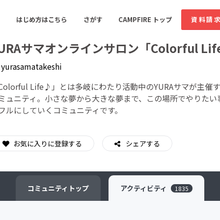
はじめ方はこちら
さがす
CAMPFIRE トップ
資料請
URAサマオンラインサロン「Colorful Li
y
yurasamatakeshi
すめのコミュニティ
人気のコミュニティ
新着のコミュ
Colorful Life♪」とは多岐にわたり活動中のYURAサマ
ミュニティ。小さな夢から大きな夢まで、この場所でやりたい
フルにしていくコミュニティです。
音楽
舞台・パフォーマンス
ゲーム・サービス開発
フード・飲食店
お気に入りに登録する
シェアする
書籍・雑誌出版
アニメ・漫画
ソーシャルグッド
ビューティー・ヘルス
コミュニティ
トップ
アクティビティ
1835