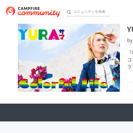
Y
b
おす
「
コ
ラ
アート・写真
テクノロジー・ガジェット
映像・映画
ビジネス・起業
チャレンジ