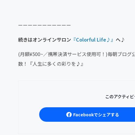
ーーーーーーーーーーー
続きはオンラインサロン
『Colorful Life♪』
へ♪
(月額¥500~／携帯決済サービス使用可！)毎朝ブロ
数！『人生に多くの彩りを♪』
このアクティビ
Facebookでシェアする