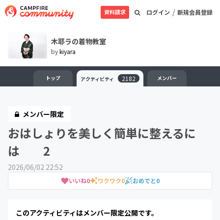
/
資料請求
ログイン
新規会員登録
木耶ラの着物教室
by
kiyara
トップ
2182
メンバー
アクティビティ
メンバー限定
おはしょりを美しく簡単に整えるに
は 2
2026/06/02 22:52
いいね
0
ワクワク
0
おめでと
0
このアクティビティはメンバー限定公開です。