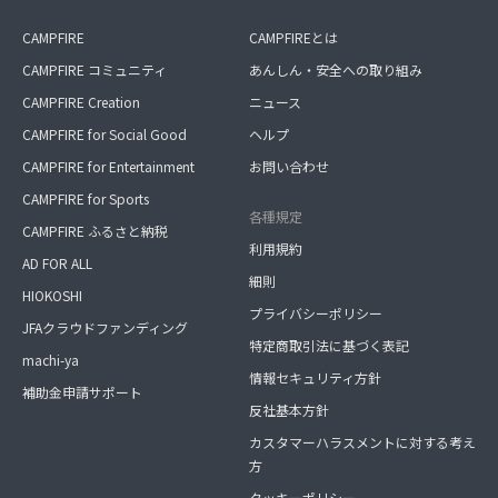
CAMPFIRE
CAMPFIREとは
CAMPFIRE コミュニティ
あんしん・安全への取り組み
CAMPFIRE Creation
ニュース
CAMPFIRE for Social Good
ヘルプ
CAMPFIRE for Entertainment
お問い合わせ
CAMPFIRE for Sports
各種規定
CAMPFIRE ふるさと納税
利用規約
AD FOR ALL
細則
HIOKOSHI
プライバシーポリシー
JFAクラウドファンディング
特定商取引法に基づく表記
machi-ya
情報セキュリティ方針
補助金申請サポート
反社基本方針
カスタマーハラスメントに対する考え
方
クッキーポリシー