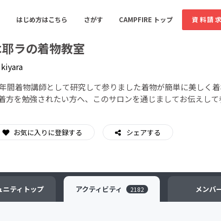
はじめ方はこちら
さがす
CAMPFIRE トップ
資料請
木耶ラの着物教室
y
kiyara
すめのコミュニティ
人気のコミュニティ
新着のコミュ
6年間着物講師として研究して参りました着物が簡単に美しく
着方を勉強されたい方へ、このサロンを通じましてお伝えして
音楽
舞台・パフォーマンス
お気に入りに登録する
シェアする
ゲーム・サービス開発
フード・飲食店
書籍・雑誌出版
アニメ・漫画
ソーシャルグッド
ビューティー・ヘルス
ュニティ
トップ
アクティビティ
メンバ
2182