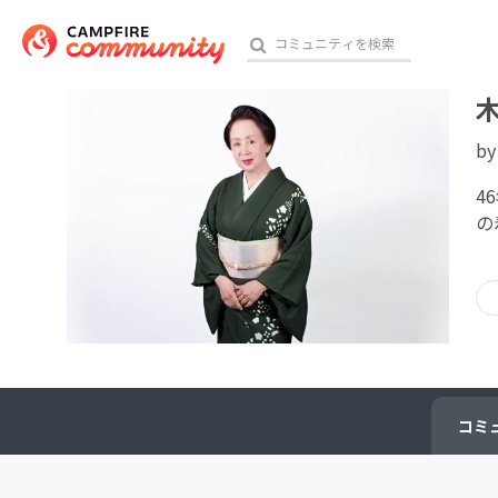
b
おす
4
の
アート・写真
テクノロジー・ガジェット
映像・映画
ビジネス・起業
コミ
チャレンジ