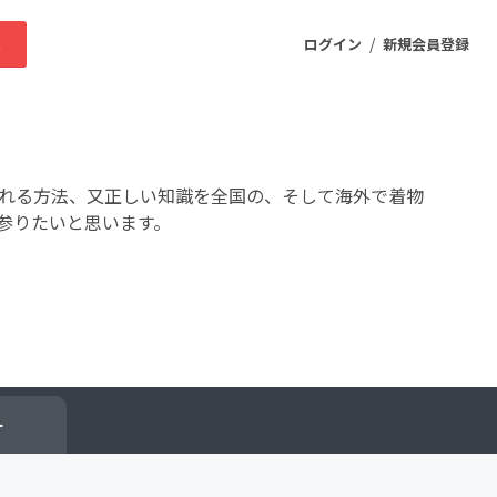
/
求
ログイン
新規会員登録
ニティ
着れる方法、又正しい知識を全国の、そして海外で着物
参りたいと思います。
プロダクト
ファッション
スポーツ
ケア
まちづくり・地域活性化
ー