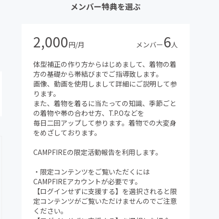
メンバー特典を選ぶ
2,000
6
円/月
メンバー
人
体型補正の作り方からはじめまして、着物の着
方の基礎から帯結びまでご指導致します。
画像、動画を使用しまして詳細にご説明して参
ります。
また、着物を着るに当たっての知識、季節ごと
の着物や帯の合わせ方、T.P.Oなどを
毎日二回アップして参ります。着物での大変身
をめざしております。
CAMPFIREの限定活動報告を利用します。
・限定コンテンツをご覧いただくには
CAMPFIREアカウントが必要です。
【ログインせずに支援する】を選択されると限
定コンテンツがご覧いただけませんのでご注意
ください。