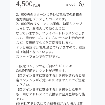
4,500
6
円/月
メンバー
人
2、000円のリターンにテレビ電話での着物の
着方講習をプラスしたコースです。
2、000円のリターンには画像、動画もアップ
しまして、お稽古して頂くように
なっていますが、プライベートレッスンとしま
して、手の使い方、その方に合ったお衿合わせ
など、又帯結びなどをご指導致します。
テレビ電話はLINEを通じて行いますので、通話
料は無料となっています。
スマートフォンでも可能です。
・限定コンテンツをご覧いただくには
CAMPFIREアカウントが必要です。
【ログインせずに支援する】を選択されると限
定コンテンツがご覧いただけませんのでご注意
ください。
【ログインせずに支援する】を選択した場合
も、同じアドレスにて支援後に会員登録も可能
です。
(※同じアドレスにて会員登録された場合は支