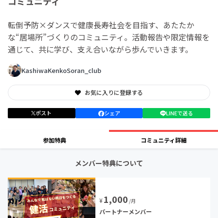
コミュニティ
転倒予防×ダンスで健康長寿社会を目指す、あたたか
な“居場所”づくりのコミュニティ。活動報告や限定情報を
通じて、共に学び、支え合いながら歩んでいきます。
KashiwaKenkoSoran_club
お気に入りに登録する
ポスト
シェア
LINEで送る
参加特典
コミュニティ詳細
メンバー特典について
1,000
¥
/月
パートナーメンバー