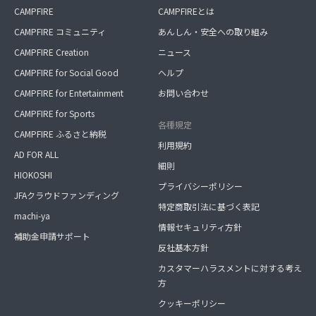
CAMPFIRE
CAMPFIREとは
CAMPFIRE コミュニティ
あんしん・安全への取り組み
CAMPFIRE Creation
ニュース
CAMPFIRE for Social Good
ヘルプ
CAMPFIRE for Entertainment
お問い合わせ
CAMPFIRE for Sports
各種規定
CAMPFIRE ふるさと納税
利用規約
AD FOR ALL
細則
HIOKOSHI
プライバシーポリシー
JFAクラウドファンディング
特定商取引法に基づく表記
machi-ya
情報セキュリティ方針
補助金申請サポート
反社基本方針
カスタマーハラスメントに対する考え
方
クッキーポリシー