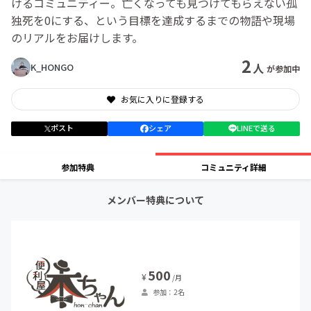
けるコミュニティー。亡くなっても見つけてもらえない孤
独死を0にする、という目標を達成するまでの物語や現場
のリアルをお届けします。
2
人
K_HONGO
が参加中
お気に入りに登録する
ポスト
シェア
LINEで送る
参加特典
コミュニティ詳細
メンバー特典について
500
¥
/月
参加：2名