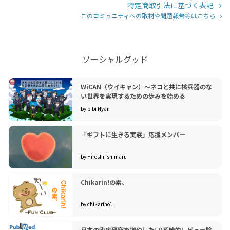
特定商取引法に基づく表記
このコミュニティへの取材や問題報告等はこちら
ソーシャルグッド
WiCAN（ウイキャン）〜ネコと共に核兵器のな
い世界を実現するための歩みを始める
by bibi Nyan
「ギフトに生きる実験」応援メンバー
by Hiroshi Ishimaru
Chikarin!の素、
by chikarino1
日本の臨床研究を増やしたい!系統的レビュー論