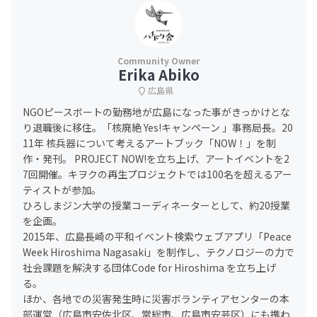
Erika Abiko
広島県
NGOピースボートの勤務地が広島になった事がきっかけとな
り退職後に移住。「核廃絶 Yes!キャンペーン 」事務局長。20
11年 核兵器について考えるアートブック「NOW！」を制
作・発刊。 PROJECT NOW!を立ち上げ、アートイベントを2
7回開催。キヲクの再生プロジェクトでは100名を超えるアー
ティストが参加。
ひろしまジン大学の授業コーディネーターとして、約20授業
を企画。
2015年、広島長崎の平和イベント検索ウェブアプリ「Peace
Week Hiroshima Nagasaki」を制作し、テクノロジーの力で
社会課題を解決する団体Code for Hiroshima を立ち上げ
る。
ほか、各地での災害発生時に災害ボランティアセンターの本
部運営（広島市安佐北区、常総市、広島市安芸区）にも携わ