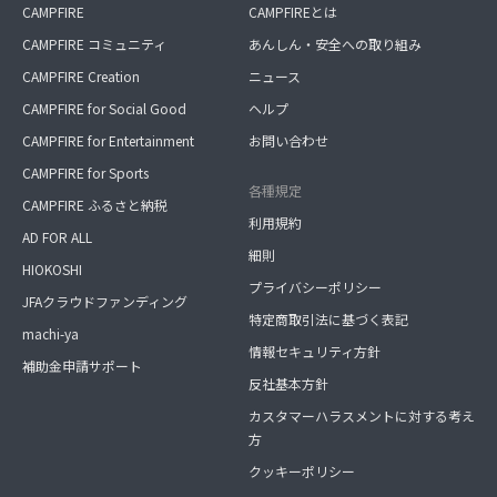
CAMPFIRE
CAMPFIREとは
CAMPFIRE コミュニティ
あんしん・安全への取り組み
CAMPFIRE Creation
ニュース
CAMPFIRE for Social Good
ヘルプ
CAMPFIRE for Entertainment
お問い合わせ
CAMPFIRE for Sports
各種規定
CAMPFIRE ふるさと納税
利用規約
AD FOR ALL
細則
HIOKOSHI
プライバシーポリシー
JFAクラウドファンディング
特定商取引法に基づく表記
machi-ya
情報セキュリティ方針
補助金申請サポート
反社基本方針
カスタマーハラスメントに対する考え
方
クッキーポリシー