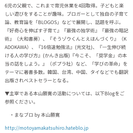
6児の父親で、これまで育児休業を4回取得。子どもと楽
しい遊びをすることが趣味。ブロガーとして独自の子育て
論、教育論を「BLOGOS」などで展開し、話題を呼ぶ。
『好奇心を伸ばす子育て』『最強の独学術』『最強の暗記
術』（大和書房）、『そうゾウくんとえほんづくり』（K
ADOKAWA）、『16倍速勉強法』(光文社)、『一生伸び続
ける人の学び方』(かんき出版)『今こそ、「奨学金」の本
当の話をしよう。』（ポプラ社）など、「学びの革命」を
テーマに著書多数。韓国、台湾、中国、タイなどでも翻訳
出版されベストセラーとなる。
▼主宰である本山勝寛の活動については、以下Blogをご
参照ください。
・まなブロ by 本山勝寛
http://motoyamakatsuhiro.hateblo.jp