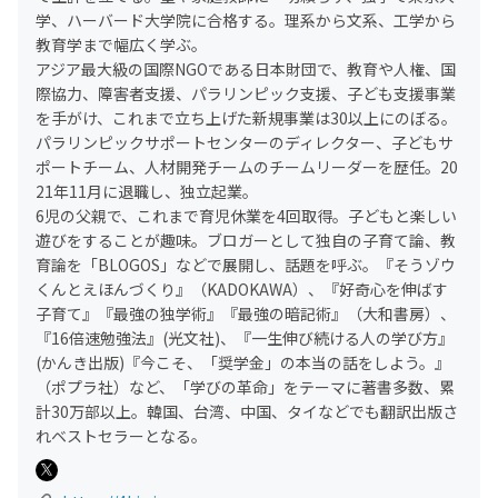
学、ハーバード大学院に合格する。理系から文系、工学から
教育学まで幅広く学ぶ。
アジア最大級の国際NGOである日本財団で、教育や人権、国
際協力、障害者支援、パラリンピック支援、子ども支援事業
を手がけ、これまで立ち上げた新規事業は30以上にのぼる。
パラリンピックサポートセンターのディレクター、子どもサ
ポートチーム、人材開発チームのチームリーダーを歴任。20
21年11月に退職し、独立起業。
6児の父親で、これまで育児休業を4回取得。子どもと楽しい
遊びをすることが趣味。ブロガーとして独自の子育て論、教
育論を「BLOGOS」などで展開し、話題を呼ぶ。『そうゾウ
くんとえほんづくり』（KADOKAWA）、『好奇心を伸ばす
子育て』『最強の独学術』『最強の暗記術』（大和書房）、
『16倍速勉強法』(光文社)、『一生伸び続ける人の学び方』
(かんき出版)『今こそ、「奨学金」の本当の話をしよう。』
（ポプラ社）など、「学びの革命」をテーマに著書多数、累
計30万部以上。韓国、台湾、中国、タイなどでも翻訳出版さ
れベストセラーとなる。