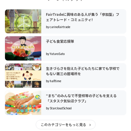
FairTradeに興味のある人が集う「参加型」フ
ェアトレード・コミュニティ!
by carinofairtrade
子ども食堂応援隊
by YutaroSato
生きづらさを抱えた子どもたちに家でも学校で
もない第三の居場所を
by halftime
“まち”のみんなで不登校等の子どもを支える
「スタスク気仙沼クラブ」
by StarcloudSchool
このカテゴリーをもっと見る