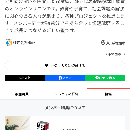
ども向けSNSを開発した起業家、4kiz代表取締役本山勝寛
のオンラインサロンです。教育や子育て、社会課題の解決
に関心のある人々が集まり、各種プロジェクトを推進しま
す。メンバー同士が得意分野を持ち合って切磋琢磨するこ
とで成長につながる新しい塾です。
6
人
株式会社4kiz
が参加中
3件の商品
お気に入りに登録する
ポスト
シェア
LINEで送る
参加特典
コミュニティ詳細
投稿
メンバー特典について
1,000