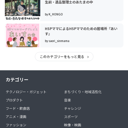
生前・遺品整理士のあたまの中
by K_HONGO
HSPママによるHSPママのための居場所『あい
す』
by saori_sinmama
このカテゴリーをもっと見る
カテゴリー
テクノロジー・ガジェット
まちづくり・地域活性化
プロダクト
音楽
フード・飲食店
チャレンジ
アニメ・漫画
スポーツ
ファッション
映像・映画