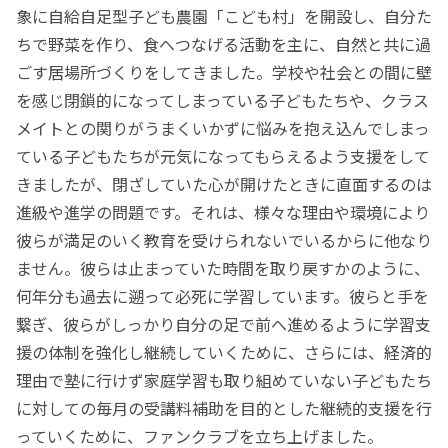
象に自給自足型子ども農園「こども村」を開設し、自分た
ちで野菜を作り、食へつなげる活動を主に、自然と共に過
ごす居場所づくりをしてきました。学校や社会との間に壁
を感じ閉鎖的になってしまっている子どもたちや、クラス
メイトとの関りがうまくいかずに悩みを抱え込んでしまっ
ている子どもたちが元気になってもらえるよう支援をして
きましたが、閉ざしていた心が開けたときに直面するのは
進級や進学の問題です。それは、様々な理由や環境により
彼らが満足のいく教育を受けられないでいるからに他なり
ません。彼らは止まっていた時間を取り戻すかのように、
何年分も過去に遡って必死に学習しています。彼らと手を
繋ぎ、彼らがしっかり自分の足で前へ進めるように学習支
援の体制を強化し継続していくために、さらには、経済的
理由で塾に行けず家庭学習も取り組めていない子どもたち
に対しての毎月の受講料補助を目的とした継続的支援を行
っていくために、ファンクラブを立ち上げました。