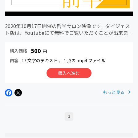
2020年10月17日開催の哲学サロン映像です。ダイジェス
ト版は、Youtubeにて無料でご覧いただくことが出来ま
す。https://youtu.be/SEosVbFGeCo～以下、哲学サロン
紹介文抜粋～哲学カフェのような形で、気軽に...
500
購入価格
円
内容
17 文字のテキスト
、１点の .mp4 ファイル
購入へ進む
もっと見る
1