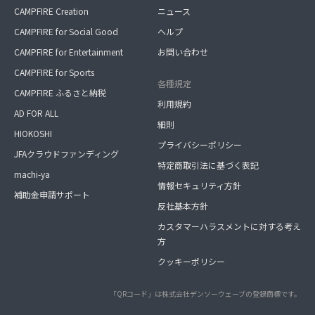
CAMPFIRE Creation
ニュース
CAMPFIRE for Social Good
ヘルプ
CAMPFIRE for Entertainment
お問い合わせ
CAMPFIRE for Sports
各種規定
CAMPFIRE ふるさと納税
利用規約
AD FOR ALL
細則
HIOKOSHI
プライバシーポリシー
JFAクラウドファンディング
特定商取引法に基づく表記
machi-ya
情報セキュリティ方針
補助金申請サポート
反社基本方針
カスタマーハラスメントに対する考え
方
クッキーポリシー
「QRコード」は株式会社デンソーウェーブの登録商標です。