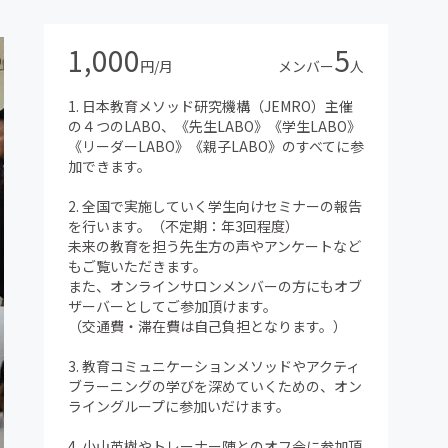
1,000
5
円/月
メンバー
人
1. 日本教育メソッド研究機構（JEMRO）主催
の４つのLABO、《先生LABO》《学生LABO》
《リーダーLABO》《親子LABO》のすべてに参
加できます。
2. 全国で実施していく学生向けセミナーの報告
を行います。（不定期：年3回程度）
未来の教育を担う先生方の声やアンケートなど
もご覧いただきます。
また、オンラインサロンメンバーの方にもオブ
ザーバーとしてご参加頂けます。
（交通費・滞在費は自己負担となります。）
3. 教育コミュニケーションメソッドやアクティ
ブラーニングの学びを深めていくための、オン
ライングループに参加いだけます。
4. 小山英樹やトレーナー陣とのオフ会に参加頂