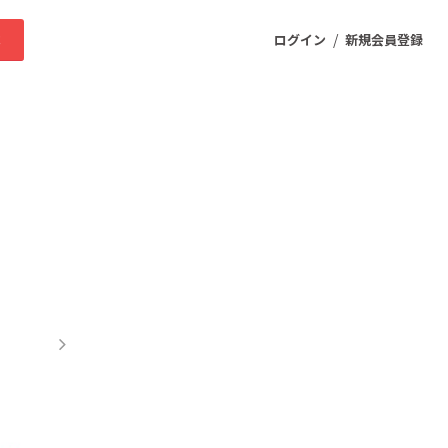
/
求
ログイン
新規会員登録
ニティ
プロダクト
ファッション
スポーツ
ケア
まちづくり・地域活性化