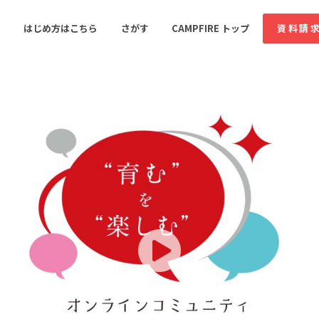
コミュニティ詳細
はじめ方はこちら
さがす
CAMPFIRE トップ
資料請
すめのコミュニティ
人気のコミュニティ
新着のコミュ
音楽
舞台・パフォーマンス
ゲーム・サービス開発
フード・飲食店
書籍・雑誌出版
アニメ・漫画
ソーシャルグッド
ビューティー・ヘルス