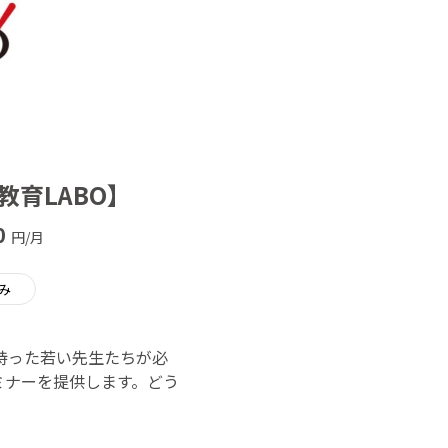
育LABO】
0
円/月
み
持った若い先生たちが必
ミナーを提供します。どう