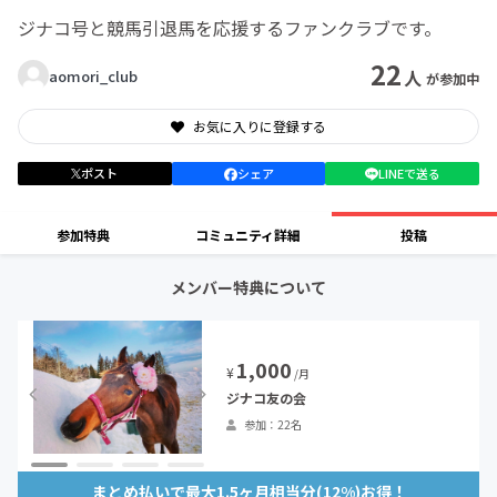
ジナコ号と競馬引退馬を応援するファンクラブです。
22
人
aomori_club
が参加中
お気に入りに登録する
ポスト
シェア
LINEで送る
参加特典
コミュニティ詳細
投稿
メンバー特典について
1,000
¥
/月
ジナコ友の会
参加：22名
まとめ払いで最大1.5ヶ月相当分(12%)お得！