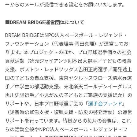
ーからのメールが受信できる設定をお願いいたします。
■DREAM BRIDGE運営団体について
DREAM BRIDGEはNPO法人ベースボール・レジェンド・
ファウンデーション（代表理事 岡田真理）が運営してお
ります。本プロジェクトのほか、プロ野球選手個々の社会
貢献活動（読売ジャイアンツ則本昂大選手／子どもの教育
支援、ボストン・レッドソックス吉田正尚選手／開発途上
国の子どもの自立支援、東京ヤクルトスワローズ清水昇選
手／中学生の部活動支援、東北楽天ゴールデンイーグルス
黒川史陽選手／小児がんの子どもとご家族の支援ほか）の
サポートや、日本プロ野球選手会の「
選手会ファンド
」
（災害時の緊急支援・復興支援・防災の啓発活動）の運営
サポートを行っています。皆様からの毎月の会費は、これ
らの活動全般やNPO法人ベースボール・レジェンド・フ