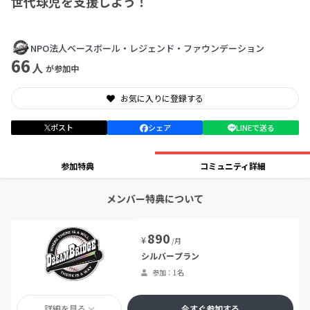
世代球児を支援しよう！
NPO法人ベースボール・レジェンド・ファウンデーション
66
人
が参加中
お気に入りに登録する
ポスト
シェア
LINEで送る
参加特典
コミュニティ詳細
メンバー特典について
890
¥
/月
シルバープラン
参加：1名
詳細を見る
今すぐ参加する