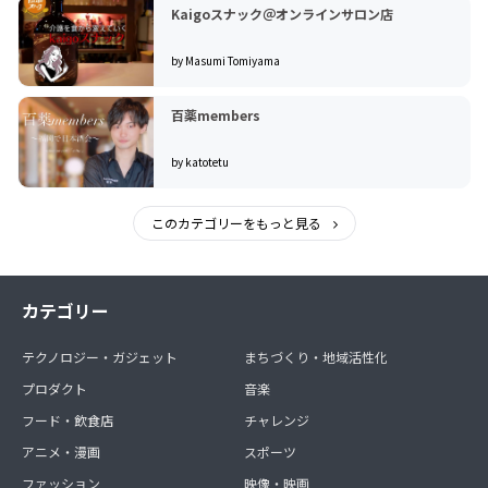
Kaigoスナック＠オンラインサロン店
by Masumi Tomiyama
百薬members
by katotetu
このカテゴリーをもっと見る
カテゴリー
テクノロジー・ガジェット
まちづくり・地域活性化
プロダクト
音楽
フード・飲食店
チャレンジ
アニメ・漫画
スポーツ
ファッション
映像・映画