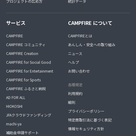
プロジェクトの広め方
統計データ
サービス
CAMPFIRE について
CAMPFIRE
CAMPFIREとは
CAMPFIRE コミュニティ
あんしん・安全への取り組み
CAMPFIRE Creation
ニュース
CAMPFIRE for Social Good
ヘルプ
CAMPFIRE for Entertainment
お問い合わせ
CAMPFIRE for Sports
各種規定
CAMPFIRE ふるさと納税
利用規約
AD FOR ALL
細則
HIOKOSHI
プライバシーポリシー
JFAクラウドファンディング
特定商取引法に基づく表記
machi-ya
情報セキュリティ方針
補助金申請サポート