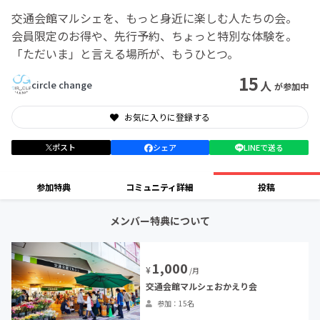
交通会館マルシェを、もっと身近に楽しむ人たちの会。
会員限定のお得や、先行予約、ちょっと特別な体験を。
「ただいま」と言える場所が、もうひとつ。
15
人
circle change
が参加中
お気に入りに登録する
ポスト
シェア
LINEで送る
参加特典
コミュニティ詳細
投稿
メンバー特典について
1,000
¥
/月
交通会館マルシェおかえり会
参加：15名