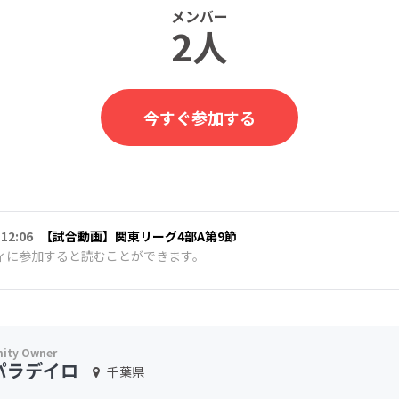
メンバー
2人
今すぐ参加する
 12:06
【試合動画】関東リーグ4部A第9節
ィに参加すると読むことができます。
パラデイロ
千葉県