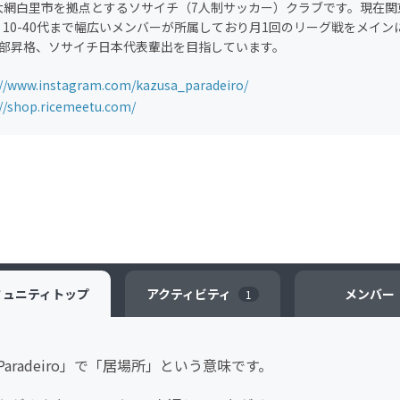
大網白里市を拠点とするソサイチ（7人制サッカー）クラブです。現在関
。10-40代まで幅広いメンバーが所属しており月1回のリーグ戦をメイ
1部昇格、ソサイチ日本代表輩出を目指しています。
://www.instagram.com/kazusa_paradeiro/
://shop.ricemeetu.com/
ミュニティ
トップ
アクティビティ
メンバー
1
radeiro」で「居場所」という意味です。