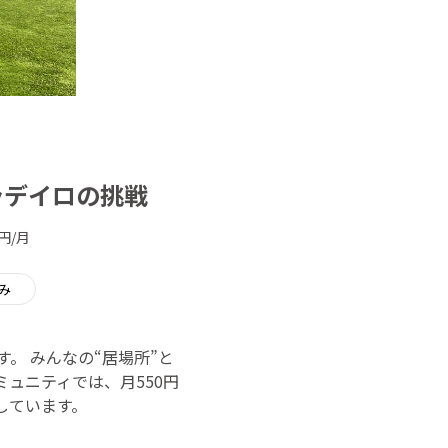
ラデイロの挑戦
円/月
み
。 みんなの“居場所”と
ュニティでは、月550円
しています。