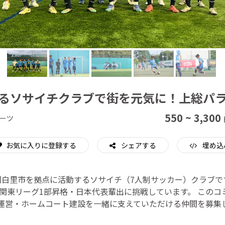
CAMPFIRE for Social Good
CAMPFIRE Creation
るソサイチクラブで街を元気に！上総パ
550 ~ 3,300
ーツ
お気に入りに登録する
シェアする
埋め込
白里市を拠点に活動するソサイチ（7人制サッカー）クラブです
関東リーグ1部昇格・日本代表輩出に挑戦しています。 このコミ
運営・ホームコート建設を一緒に支えていただける仲間を募集