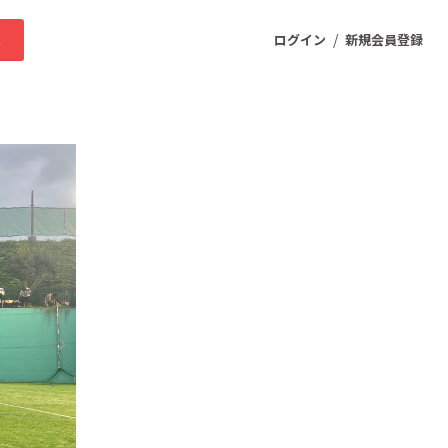
/
求
ログイン
新規会員登録
ニティ
プロダクト
ファッション
スポーツ
ケア
まちづくり・地域活性化