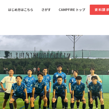
コミュニティ詳細
投稿
はじめ方はこちら
さがす
CAMPFIRE トップ
資料請
すめのコミュニティ
人気のコミュニティ
新着のコミュ
音楽
舞台・パフォーマンス
ゲーム・サービス開発
フード・飲食店
書籍・雑誌出版
アニメ・漫画
ソーシャルグッド
ビューティー・ヘルス