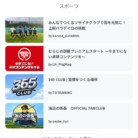
スポーツ
みんなでつくるソサイチクラブで街を元気に！
上総パラデイロの挑戦
by kazusa_paradeiro
むらじの部屋プレミアムスタート 〜今までにな
い卓球コンテンツを〜
by Lili_PingPong
365 CLUB | 習慣をつくる場所
by TSY RUNNING
海辺の係長 OFFICIAL FANCLUB
by umibe_turi