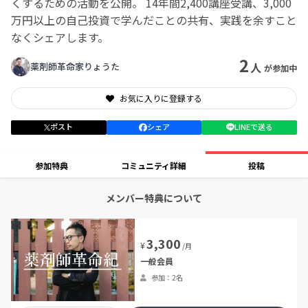
くするための活動を公開。 14年間2,400講座受講、3,000
万円以上の自己投資で学んだことの共有、実践を余すこと
なくシェアします。
2
人
薬剤師革命家りょうた
が参加中
お気に入りに登録する
ポスト
シェア
LINEで送る
参加特典
コミュニティ詳細
投稿
メンバー特典について
3,300
¥
/月
一般会員
参加：2名