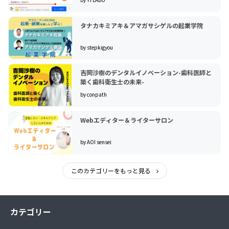
タナカキミアキ＆アマガサシゲルの起業学院
by stepkigyou
吉岡沙樹のデンタルイノベーション-歯科医師と
築く歯科衛生士の未来-
by conpath
Webエディター＆ライターサロン
by AOI sensei
このカテゴリーをもっと見る
カテゴリー