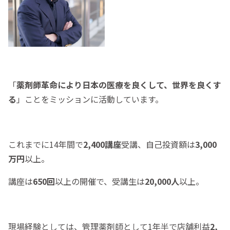
「
薬剤師革命により日本の医療を良くして、世界を良くす
る
」ことをミッションに活動しています。
これまでに14年間で
2,400講座
受講、自己投資額は
3,000
万円
以上。
講座は
650回
以上の開催で、受講生は
20,000人
以上。
現場経験としては、管理薬剤師として1年半で店舗利益
2,