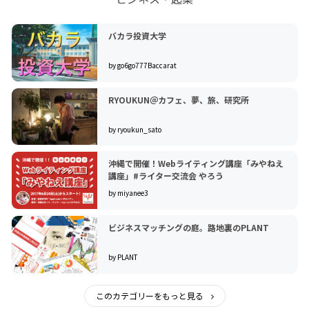
バカラ投資大学
by go6go777Baccarat
RYOUKUN＠カフェ、夢、旅、研究所
by ryoukun_sato
沖縄で開催！Webライティング講座「みやねえ
講座」#ライター交流会 やろう
by miyanee3
ビジネスマッチングの庭。路地裏のPLANT
by PLANT
このカテゴリーをもっと見る