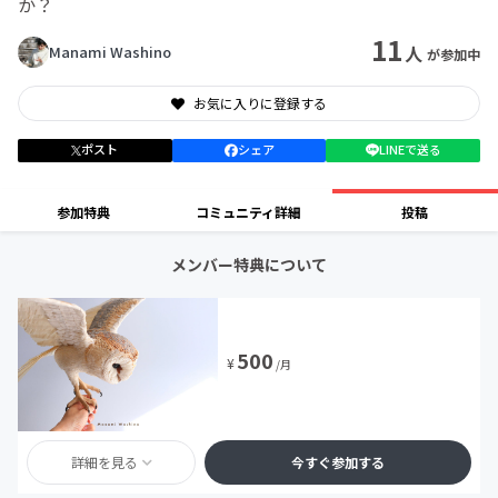
か？
11
人
Manami Washino
が参加中
お気に入りに登録する
ポスト
シェア
LINEで送る
参加特典
コミュニティ詳細
投稿
メンバー特典について
500
¥
/月
詳細を見る
今すぐ参加する