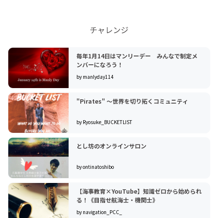
チャレンジ
毎年1月14日はマンリーデー みんなで制定メ
ンバーになろう！
by manlyday114
"Pirates" 〜世界を切り拓くコミュニティ
by Ryosuke_BUCKETLIST
とし坊のオンラインサロン
by ontinatoshibo
【海事教育×YouTube】知識ゼロから始められ
る！《目指せ航海士・機関士》
by navigation_PCC_