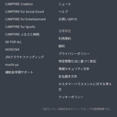
CAMPFIRE Creation
ニュース
CAMPFIRE for Social Good
ヘルプ
CAMPFIRE for Entertainment
お問い合わせ
CAMPFIRE for Sports
各種規定
CAMPFIRE ふるさと納税
利用規約
AD FOR ALL
細則
HIOKOSHI
プライバシーポリシー
JFAクラウドファンディング
特定商取引法に基づく表記
machi-ya
情報セキュリティ方針
補助金申請サポート
反社基本方針
カスタマーハラスメントに対する考え
方
クッキーポリシー
「QRコード」は株式会社デンソーウェーブの登録商標です。