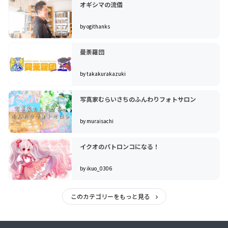
オギシマの流儀
by ogithanks
曼荼羅団
by takakurakazuki
写真家むらいさちのふんわりフォトサロン
by muraisachi
イクオのパトロンコになる！
by ikuo_0306
このカテゴリーをもっと見る