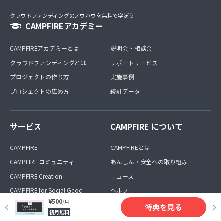
クラウドファンディングのノウハウを無料で学ぼう
CAMPFIREアカデミー
CAMPFIREアカデミーとは
説明会・相談会
クラウドファンディングとは
サポートサービス
プロジェクトの作り方
実施事例
プロジェクトの広め方
統計データ
サービス
CAMPFIRE について
CAMPFIRE
CAMPFIREとは
CAMPFIRE コミュニティ
あんしん・安全への取り組み
CAMPFIRE Creation
ニュース
CAMPFIRE for Social Good
ヘルプ
¥500
/月
CAMPFIRE for Entertainment
お問い合わせ
特典を見る
初月無料
CAMPFIRE for Sports