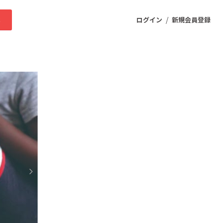
/
求
ログイン
新規会員登録
ニティ
プロダクト
ファッション
スポーツ
ケア
まちづくり・地域活性化