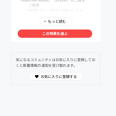
「Makonde Milele」（2018年）の二枚を
ご用意
・ご希望の方に、郵送でお届けします。
・イベント等で音源を使用する場合、当会及
びアーティストのコメントを入れて
もっと読む
いただけますと幸いです。
●寺子屋と支援者さまをつないでのオンライン
この特典を選ぶ
トーク
・現地のインターネットが不安定、また現
在、テロ被災者支援活動で多忙なため
毎月確実にオンライントークを行えない状
況ですが、
気になるコミュニティはお気に入りに登録してお
オンライントークにチャレンジしていきた
くと新着情報の通知を受け取れます。
いと思っています。
準備ができましたら、メールでお知らせし
お気に入りに登録する
ます。
●公演・講義へのご招待
・当会ではこれまで日本では300箇所以上
で音楽公演・講義活動を行っています。
新型コロナの影響で、2020年以降は日
本事務局のある福岡県近辺での開催と
なりましたが、今後の公演・講義の開催
が決まりましたら、皆さんにご連絡