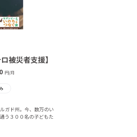
テロ被災者支援】
0
円/月
み
ルガド州。今、数万のい
通う３００名の子どもた