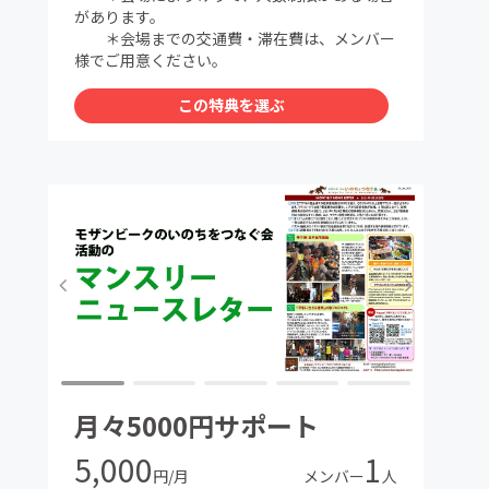
があります。
＊会場までの交通費・滞在費は、メンバー
様でご用意ください。
この特典を選ぶ
月々5000円サポート
5,000
1
円/月
メンバー
人