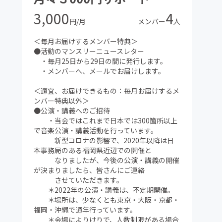
3,000
4
円/月
メンバー
人
＜毎月お届けするメンバー特典＞
●活動のマンスリーニュースレター
・毎月25日から29日の間に発行します。
・メンバーへ、メールでお届けします。
＜適宜、お届けできるもの：毎月お届けするメ
ンバー特典以外＞
●公演・講義へのご招待
・当会ではこれまで日本では300箇所以上
で音楽公演・講義活動を行っています。
新型コロナの影響で、2020年以降は日
本事務局のある福岡県近辺での開催と
なりましたが、今後の公演・講義の開催
が決まりましたら、皆さんにご連絡
させていただきます。
＊2022年の公演・講義は、不定期開催。
＊場所は、少なくとも東京・大阪・京都・
福岡・沖縄で通年行っています。
＊会場によりけりで、人数制限がある場合