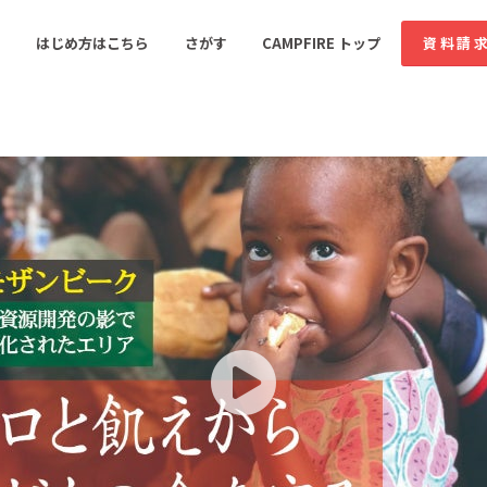
コミュニティ詳細
はじめ方はこちら
さがす
CAMPFIRE トップ
資料請
すめのコミュニティ
人気のコミュニティ
新着のコミュ
音楽
舞台・パフォーマンス
ゲーム・サービス開発
フード・飲食店
書籍・雑誌出版
アニメ・漫画
ソーシャルグッド
ビューティー・ヘルス