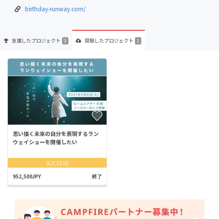
birthday-runway.com/
支援した
プロジェクト
投稿した
プロジェクト
3
1
思い描く未来の自分を表現するラン
ウェイショーを開催したい
SUCCESS
952,500JPY
終了