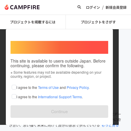
/
ログイン
新規会員登録
プロジェクトを掲載するには
プロジェクトをさがす
Welcome,
International users
This site is available to users outside Japan. Before
continuing, please confirm the following.
yuukanakahara
※ Some features may not be available depending on your
country, region, or project.
プロジェクトオーナー
I agree to the
Terms of Use
and
Privacy Policy
.
これまでに3回支援して1件のプロジェクトを投稿しています
I agree to the
International Support Terms
.
在住国：日本
現在地：京都府
出身国：日本
出身地：京都府
Continue
思い描く未来の自分を創造するランウェイショーイベント「バースデー
ランウェイ」主宰者です。バースデーランウェイを通して自分自身に向
き合い、思い描く未来に向けて自分の意思で歩んでいける
もっと見る