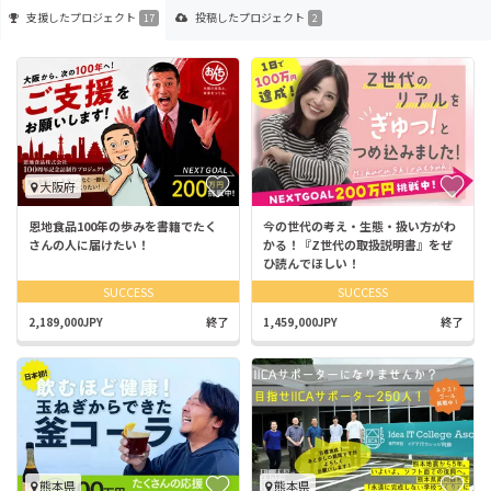
支援した
プロジェクト
投稿した
プロジェクト
17
2
大阪府
恩地食品100年の歩みを書籍でたく
今の世代の考え・生態・扱い方がわ
さんの人に届けたい！
かる！『Z世代の取扱説明書』をぜ
ひ読んでほしい！
SUCCESS
SUCCESS
2,189,000JPY
終了
1,459,000JPY
終了
熊本県
熊本県