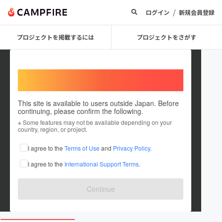
/
ログイン
新規会員登録
プロジェクトを掲載するには
プロジェクトをさがす
Welcome,
International users
This site is available to users outside Japan. Before
continuing, please confirm the following.
yuriko0221
※ Some features may not be available depending on your
country, region, or project.
プロジェクトオーナー
I agree to the
Terms of Use
and
Privacy Policy
.
これまでに17回支援して2件のプロジェクトを投稿しています
I agree to the
International Support Terms
.
在住国：日本
現在地：東京都
出身国：日本
出身地：奈良県
Continue
www.yuriko-otani.com