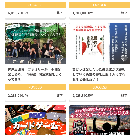
SUCCESS
FUNDED
6,056,210JPY
終了
1,303,000JPY
終了
神戸三田発 ファミリーが「不便を
負けっぱなしだった苺農家が大逆転
楽しめる」”体験型”宿泊施設をつく
していく勇気の書を出版！人は変わ
ってみる！
れると伝えたい！
FUNDED
SUCCESS
2,235,000JPY
終了
2,925,500JPY
終了