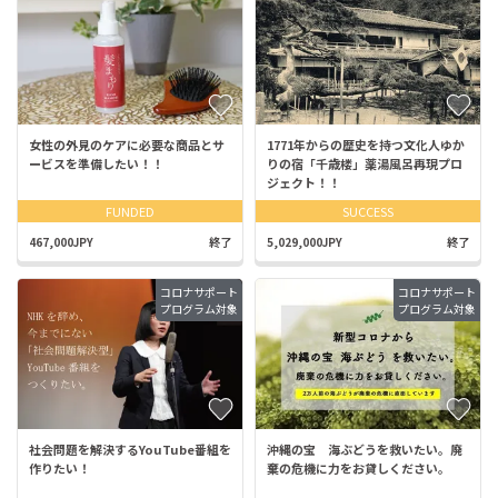
女性の外見のケアに必要な商品とサ
1771年からの歴史を持つ文化人ゆか
ービスを準備したい！！
りの宿「千歳楼」薬湯風呂再現プロ
ジェクト！！
FUNDED
SUCCESS
467,000JPY
終了
5,029,000JPY
終了
コロナサポート
コロナサポート
プログラム対象
プログラム対象
社会問題を解決するYouTube番組を
沖縄の宝 海ぶどうを救いたい。廃
作りたい！
棄の危機に力をお貸しください。