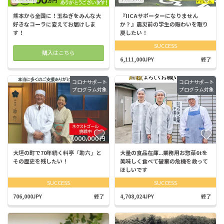
熊本から全国に！玉ねぎをみんな大
『IICAサポーターになりません
好きなコーラに変えてお届けしま
か？』震災前の学生の賑わいを取り
す！
戻したい！
SUCCESS
購入はこちら
6,111,000JPY
終了
コロナサポート
コロナサポート
プログラム対象
プログラム対象
大垣の町で70年続く料亭「助六」と
大量の食品在庫...業務用お惣菜6tを
その歴史を残したい！
美味しく食べて破棄の危機を救って
ほしいです
SUCCESS
SUCCESS
706,000JPY
終了
4,708,024JPY
終了