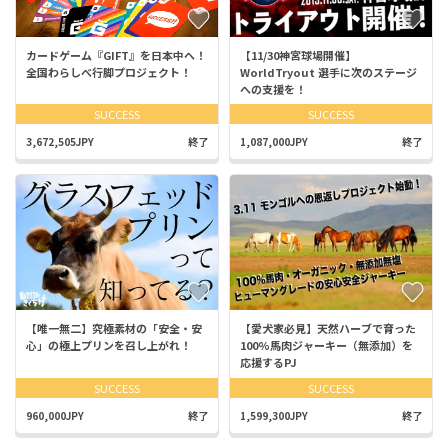
カードゲーム『GIFT』を日本中へ！
【11/30神宮球場開催】
全国わらしべ行脚プロジェクト！
WorldTryout 選手に次のステージ
への支援を！
SUCCESS
SUCCESS
3,672,505JPY
終了
1,087,000JPY
終了
【唯一無二】究極素材の「安全・安
【愛犬家必見】天然ハーブで育った
心」の極上プリンを召し上がれ！
100%馬肉ジャーキー（無添加）を
応援するPJ
SUCCESS
SUCCESS
960,000JPY
終了
1,599,300JPY
終了