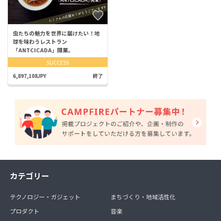
虫たちの魅力を世界に届けたい！地
球を味わうレストラン
「ANTCICADA」開業。
SUCCESS
6,897,108JPY
終了
カテゴリー
テクノロジー・ガジェット
まちづくり・地域活性化
プロダクト
音楽