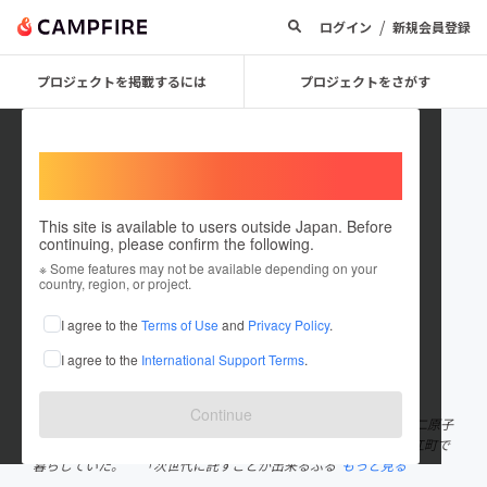
/
ログイン
新規会員登録
プロジェクトを掲載するには
プロジェクトをさがす
Welcome,
International users
This site is available to users outside Japan. Before
continuing, please confirm the following.
yoshikawaakihiro
※ Some features may not be available depending on your
country, region, or project.
プロジェクトオーナー
I agree to the
Terms of Use
and
Privacy Policy
.
これまでに9回支援して2件のプロジェクトを投稿しています
I agree to the
International Support Terms
.
在住国：日本
現在地：福島県
出身国：日本
出身地：茨城県
Continue
吉川彰浩 1980年生まれ。元東京電力社員として、福島第一、第二原子
力発電所に勤務し、原発事故で避難区域となった福島県双葉郡浪江町で
暮らしていた。 「次世代に託すことが出来るふる
もっと見る