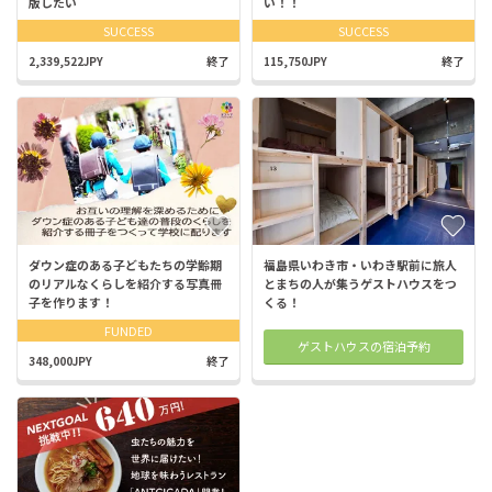
版したい
い！！
SUCCESS
SUCCESS
2,339,522JPY
終了
115,750JPY
終了
ダウン症のある子どもたちの学齢期
福島県いわき市・いわき駅前に旅人
のリアルなくらしを紹介する写真冊
とまちの人が集うゲストハウスをつ
子を作ります！
くる！
FUNDED
ゲストハウスの宿泊予約
348,000JPY
終了