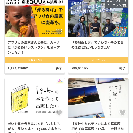
コロナサポート
プログラム対象
アフリカの農家さんと共に。ガーナ
「参加型七夕」でいわき・平のまち
に「からあげレストラン」をオープ
の伝統と想いをつなぎたい
ンしたい！
SUCCESS
SUCCESS
6,620,039JPY
終了
590,000JPY
終了
老いや死を考えることを「おもしろ
【高校生カメラマンによる写真展】
がる」秘訣とは？ igokuの本を出
初めての写真展『17歳。』を開きた