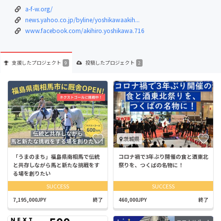
a-f-w.org/
news.yahoo.co.jp/byline/yoshikawaakih...
www.facebook.com/akihiro.yoshikawa.716
支援した
プロジェクト
投稿した
プロジェクト
9
2
茨城県
「うまのまち」福島県南相馬で伝統
コロナ禍で3年ぶり開催の食と酒東北
と共存しながら馬と新たな挑戦をす
祭りを、つくばの名物に！
る場を創りたい
SUCCESS
SUCCESS
7,195,000JPY
終了
460,000JPY
終了