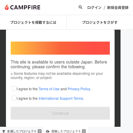
/
ログイン
新規会員登録
プロジェクトを掲載するには
プロジェクトをさがす
Welcome,
International users
This site is available to users outside Japan. Before
continuing, please confirm the following.
yoshiaki mori4720
※ Some features may not be available depending on your
country, region, or project.
プロジェクトオーナー
I agree to the
Terms of Use
and
Privacy Policy
.
これまでに7回支援して2件のプロジェクトを投稿しています
I agree to the
International Support Terms
.
在住国：日本
現在地：未設定
出身国：日本
出身地：福岡県
Continue
支援した
プロジェクト
投稿した
プロジェクト
7
2