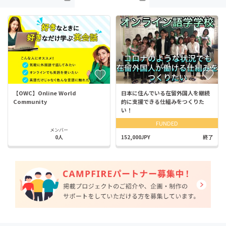
【OWC】Online World
日本に住んでいる在留外国人を継続
Community
的に支援できる仕組みをつくりた
い！
FUNDED
メンバー
0人
152,000JPY
終了