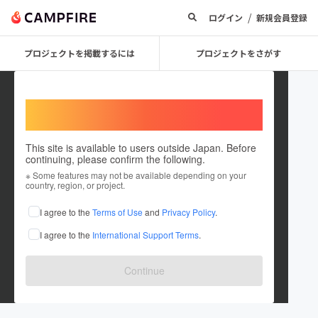
/
ログイン
新規会員登録
プロジェクトを掲載するには
プロジェクトをさがす
Welcome,
International users
This site is available to users outside Japan. Before
continuing, please confirm the following.
upside3021
※ Some features may not be available depending on your
country, region, or project.
プロジェクトオーナー
I agree to the
Terms of Use
and
Privacy Policy
.
これまでに27件のプロジェクトを投稿しています
I agree to the
International Support Terms
.
在住国：日本
現在地：兵庫県
出身国：日本
出身地：兵庫県
Continue
食料品の小売業、卸売業