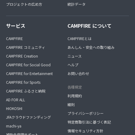
プロジェクトの広め方
統計データ
サービス
CAMPFIRE について
CAMPFIRE
CAMPFIREとは
CAMPFIRE コミュニティ
あんしん・安全への取り組み
CAMPFIRE Creation
ニュース
CAMPFIRE for Social Good
ヘルプ
CAMPFIRE for Entertainment
お問い合わせ
CAMPFIRE for Sports
各種規定
CAMPFIRE ふるさと納税
利用規約
AD FOR ALL
細則
HIOKOSHI
プライバシーポリシー
JFAクラウドファンディング
特定商取引法に基づく表記
machi-ya
情報セキュリティ方針
補助金申請サポート