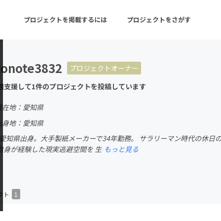
プロジェクトを掲載するには
プロジェクトをさがす
konote3832
プロジェクトオーナー
ターン
注目の新着プロジェクト
募集終了が近いプロ
回支援して1件のプロジェクトを投稿しています
現在地：愛知県
音楽
舞台・パフォーマンス
出身地：愛知県
れ。愛知県出身。大手製紙メーカーで34年勤務。 サラリーマン時代の休日
ゲーム・サービス開発
フード・飲食店
自身が経験した現実逃避空間を 生
もっと見る
書籍・雑誌出版
アニメ・漫画
チャレンジ
ビューティー・ヘルス
クト
1