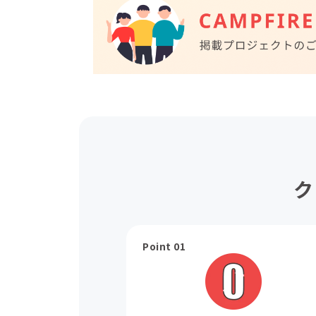
ク
Point 01