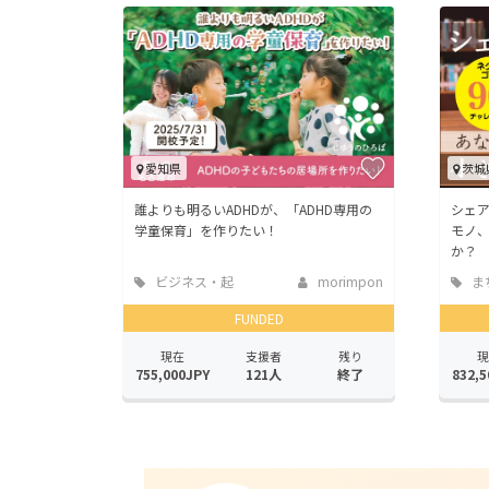
愛知県
茨城
誰よりも明るいADHDが、「ADHD専用の
シェ
学童保育」を作りたい！
モノ
か？
ビジネス・起
morimpon
ま
業
地域
FUNDED
現在
支援者
残り
現
755,000JPY
121人
終了
832,5