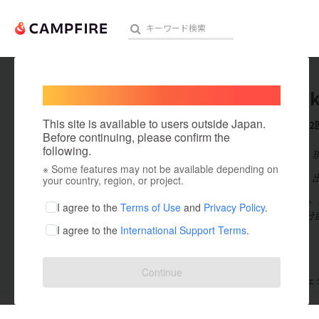
Welcome,
International users
tsukine
人気のプロジェクト
注目のリ
This site is available to users outside Japan.
これまでに2
Before continuing, please confirm the
following.
在住国：日本
※ Some features may not be available depending on
アート・写真
出身国：日本
your country, region, or project.
1971年生ま
テクノロジー・ガジェット
I agree to the
Terms of Use
and
Privacy Policy
.
一度きり、自分
I agree to the
International Support Terms
.
映像・映画
ビジネス・起業
Continue
支援した
プロジェクト
2
投稿した
プロジェ
まちづくり・地域活性化