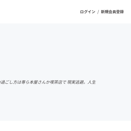
/
ログイン
新規会員登録
ジェクト
もうすぐ公開されます
プロダクト
の過ごし方は専ら本屋さんか喫茶店で 現実逃避。人生
ファッション
スポーツ
ケア
ソーシャルグッド