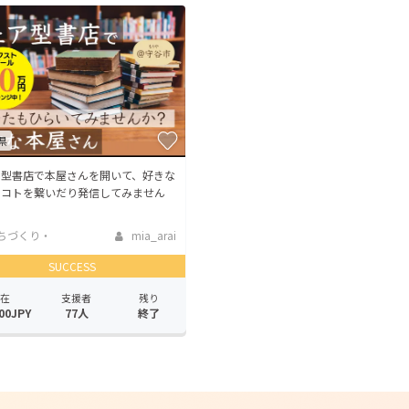
CAMPFIRE for Social Good
CAMPFIRE Creation
CAMPFIREふるさと納税
machi-ya
コミュニティ
県
ア型書店で本屋さんを開いて、好きな
、コトを繋いだり発信してみません
ちづくり・
mia_arai
活性化
SUCCESS
在
支援者
残り
00JPY
77人
終了