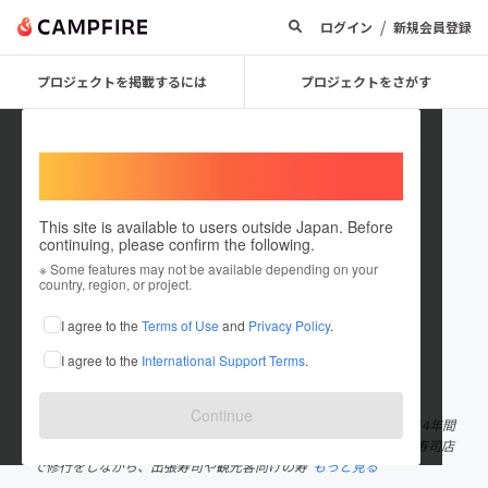
/
ログイン
新規会員登録
プロジェクトを掲載するには
プロジェクトをさがす
Welcome,
International users
This site is available to users outside Japan. Before
continuing, please confirm the following.
寿司職人 前島
※ Some features may not be available depending on your
country, region, or project.
プロジェクトオーナー
I agree to the
Terms of Use
and
Privacy Policy
.
これまでに1件のプロジェクトを投稿しています
I agree to the
International Support Terms
.
在住国：日本
現在地：東京都
出身国：日本
出身地：埼玉県
Continue
1996年生まれの29歳。 イギリスの大学院を卒業後、社会人として4年間
勤務したのち、寿司職人として独立。 現在は、ミシュラン獲得の寿司店
で修行をしながら、出張寿司や観光客向けの寿
もっと見る