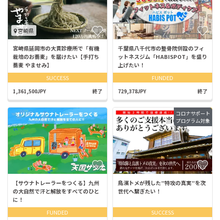
宮崎県
宮崎県延岡市の大貫診療所で「有機
千葉県八千代市の整骨院併設のフィ
栽培のお蕎麦」を届けたい【手打ち
ットネスジム「HABISPOT」を盛り
蕎麦 やませみ】
上げたい！
SUCCESS
FUNDED
1,361,500JPY
終了
729,378JPY
終了
コロナサポート
プログラム対象
【サウナトレーラーをつくる】九州
鳥濱トメが残した”特攻の真実”を次
の大自然で汗と解放をすべてのひと
世代へ繋ぎたい！
に！
FUNDED
SUCCESS