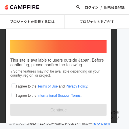
/
ログイン
新規会員登録
プロジェクトを掲載するには
プロジェクトをさがす
Welcome,
International users
This site is available to users outside Japan. Before
continuing, please confirm the following.
takashi oshikawa
※ Some features may not be available depending on your
country, region, or project.
プロジェクトオーナー
I agree to the
Terms of Use
and
Privacy Policy
.
これまでに7回支援して2件のプロジェクトを投稿しています
I agree to the
International Support Terms
.
在住国：日本
現在地：未設定
出身国：日本
出身地：未設定
Continue
私たちは「ロハス宮﨑たすけあい」です。宮崎県延岡市で災害復旧のボ
ランティア活動をしています。2019年の竜巻被害の時に活動をスタート
しました。現在は「ロハス南阿蘇たすけあい」様と一
もっと見る