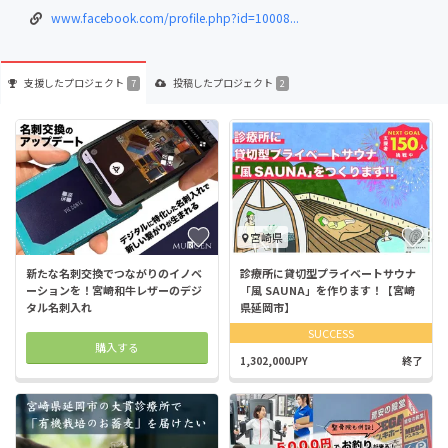
www.facebook.com/profile.php?id=10008...
支援した
プロジェクト
投稿した
プロジェクト
7
2
宮崎県
新たな名刺交換でつながりのイノベ
診療所に貸切型プライベートサウナ
ーションを！宮崎和牛レザーのデジ
「風 SAUNA」を作ります！【宮崎
タル名刺入れ
県延岡市】
SUCCESS
購入する
1,302,000JPY
終了