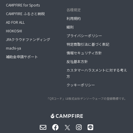
CAMPFIRE for Sports
各種規定
CAMPFIRE ふるさと納税
利用規約
AD FOR ALL
細則
HIOKOSHI
プライバシーポリシー
JFAクラウドファンディング
特定商取引法に基づく表記
machi-ya
情報セキュリティ方針
補助金申請サポート
反社基本方針
カスタマーハラスメントに対する考え
方
クッキーポリシー
「QRコード」は株式会社デンソーウェーブの登録商標です。