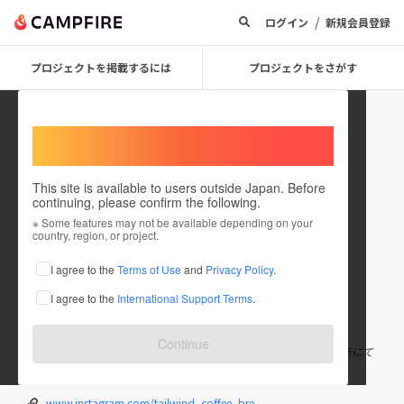
/
ログイン
新規会員登録
プロジェクトを掲載するには
プロジェクトをさがす
Welcome,
International users
This site is available to users outside Japan. Before
continuing, please confirm the following.
tailwind_coffee_brewers
※ Some features may not be available depending on your
country, region, or project.
プロジェクトオーナー
I agree to the
Terms of Use
and
Privacy Policy
.
これまでに1件のプロジェクトを投稿しています
I agree to the
International Support Terms
.
在住国：日本
現在地：東京都
出身国：日本
出身地：東京都
Continue
コーヒーを通して追い風となるような場所をつくるため、都内各所にて
出店中です。
www.instagram.com/tailwind_coffee_bre...