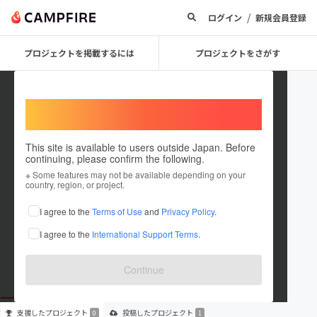
/
ログイン
新規会員登録
プロジェクトを掲載するには
プロジェクトをさがす
Welcome,
International users
This site is available to users outside Japan. Before
continuing, please confirm the following.
syokubutuenoz
※ Some features may not be available depending on your
country, region, or project.
プロジェクトオーナー
I agree to the
Terms of Use
and
Privacy Policy
.
これまでに1件のプロジェクトを投稿しています
I agree to the
International Support Terms
.
在住国：日本
現在地：静岡県
出身国：日本
出身地：静岡県
Continue
支援した
プロジェクト
投稿した
プロジェクト
0
1