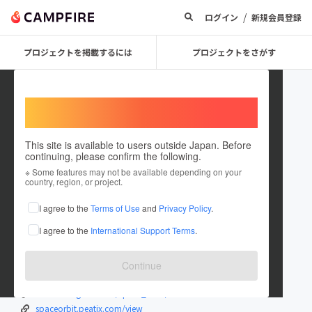
/
ログイン
新規会員登録
プロジェクトを掲載するには
プロジェクトをさがす
Welcome,
International users
This site is available to users outside Japan. Before
continuing, please confirm the following.
space orbit
※ Some features may not be available depending on your
country, region, or project.
プロジェクトオーナー
I agree to the
Terms of Use
and
Privacy Policy
.
これまでに1件のプロジェクトを投稿しています
I agree to the
International Support Terms
.
在住国：日本
現在地：東京都
出身国：日本
出身地：東京都
Continue
bar-orbit.com
www.instagram.com/space_orbit/
spaceorbit.peatix.com/view