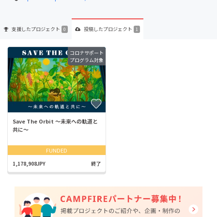
支援した
プロジェクト
投稿した
プロジェクト
0
1
コロナサポート
プログラム対象
Save The Orbit 〜未来への軌道と
共に〜
FUNDED
1,178,908JPY
終了