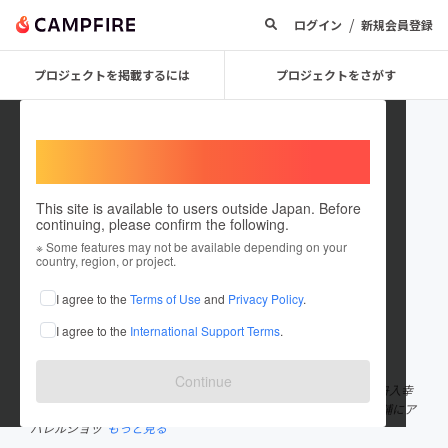
/
ログイン
新規会員登録
プロジェクトを掲載するには
プロジェクトをさがす
Welcome,
International users
This site is available to users outside Japan. Before
continuing, please confirm the following.
soreccha_chouette8
※ Some features may not be available depending on your
country, region, or project.
プロジェクトオーナー
I agree to the
Terms of Use
and
Privacy Policy
.
これまでに1件のプロジェクトを投稿しています
I agree to the
International Support Terms
.
在住国：日本
現在地：広島県
出身国：未設定
Continue
soreccha 広島市西区己斐本町1-14-3 chouette eight 広島市中区舟入幸
町18-10 現在２店舗のカフェを営業中です！ 本年１２月この２店舗にア
パレルショッ
もっと見る