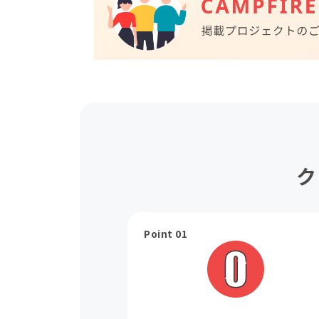
ク
Point 01