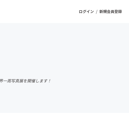
/
ログイン
新規会員登録
ジェクト
もうすぐ公開されます
プロダクト
界一周写真展を開催します！
ファッション
スポーツ
ケア
ソーシャルグッド