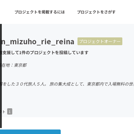
プロジェクトを掲載するには
プロジェクトをさがす
in_mizuho_rie_reina
プロジェクトオーナー
ターン
注目の新着プロジェクト
募集終了が近いプロ
回支援して1件のプロジェクトを投稿しています
現在地：東京都
音楽
舞台・パフォーマンス
周をした３０代旅人５人。 旅の集大成として、東京都内で入場無料の世
ゲーム・サービス開発
フード・飲食店
書籍・雑誌出版
アニメ・漫画
チャレンジ
ビューティー・ヘルス
クト
1