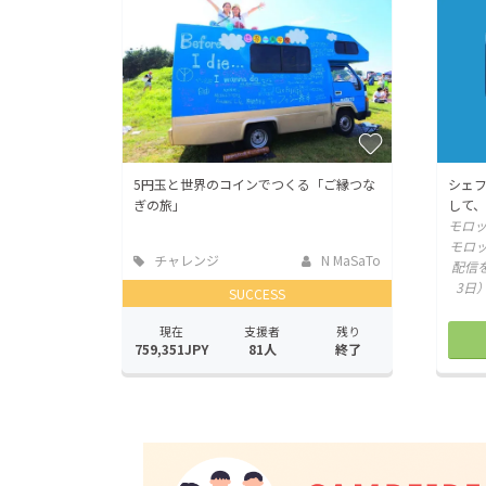
5円玉と世界のコインでつくる「ご縁つな
シェ
ぎの旅」
して
モロ
モロッ
チャレンジ
N MaSaTo
配信を
3日
SUCCESS
現在
支援者
残り
759,351JPY
81人
終了