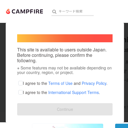
Welcome,
International users
shun_sh
人気のプロジェクト
注目のリ
This site is available to users outside Japan.
これまでに2
Before continuing, please confirm the
following.
在住国：日本
※ Some features may not be available depending on
アート・写真
出身国：未設定
your country, region, or project.
同時期に世界一
テクノロジー・ガジェット
I agree to the
Terms of Use
and
Privacy Policy
.
I agree to the
International Support Terms
.
映像・映画
ビジネス・起業
支援した
プロジェクト
2
投稿した
プロジェ
Continue
まちづくり・地域活性化