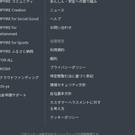
MPFIRE コミュニティ
あんしん・安全への取り組み
PFIRE Creation
ニュース
PFIRE for Social Good
ヘルプ
PFIRE for
お問い合わせ
ertainment
各種規定
PFIRE for Sports
利用規約
MPFIRE ふるさと納税
細則
FOR ALL
プライバシーポリシー
KOSHI
特定商取引法に基づく表記
FAクラウドファンディング
情報セキュリティ方針
hi-ya
反社基本方針
助金申請サポート
カスタマーハラスメントに対す
る考え方
クッキーポリシー
「QRコード」は株式会社デンソーウェーブの登録商標です。