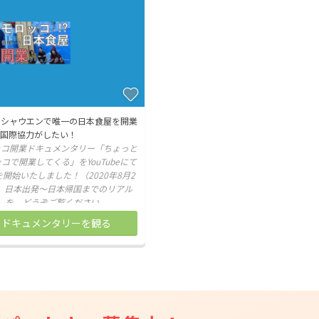
CAMPFIRE for Social Good
CAMPFIRE Creation
CAMPFIREふるさと納税
machi-ya
コミュニティ
フシャウエンで唯一の日本食屋を開業
、国際協力がしたい！
ッコ開業ドキュメンタリー「ちょっと
コで開業してくる」をYouTubeにて
開始いたしました！（2020年8月2
） 日本出発～日本帰国までのリアル
を、どうぞご覧ください。
ドキュメンタリーを観る