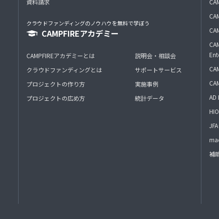
資料請求
CA
CAM
クラウドファンディングのノウハウを無料で学ぼう
CAM
CAMPFIREアカデミー
CAM
Ent
CAMPFIREアカデミーとは
説明会・相談会
CAM
クラウドファンディングとは
サポートサービス
CA
プロジェクトの作り方
実施事例
AD 
プロジェクトの広め方
統計データ
HIO
J
mac
補