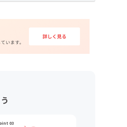
ょう
oint 03