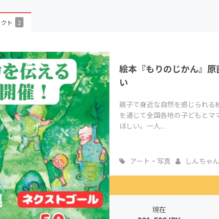
CAMPFIRE for Social Good
CAMPFIRE Creation
ェクト
2
CAMPFIREふるさと納税
machi-ya
コミュニティ
絵本『もりのじかん』原
い
親子で身近な自然を感じられる
を通じて全国各地の子どもとマ
ほしい。一人...
アート・写真
しんちゃん
現在