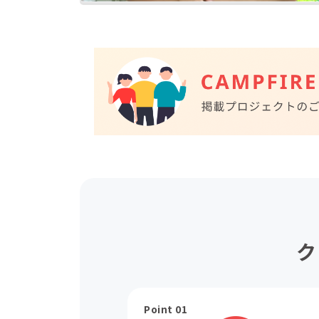
ク
Point 01