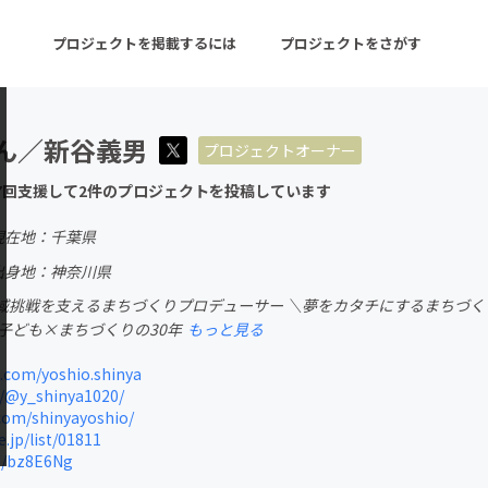
プロジェクトを掲載するには
プロジェクトをさがす
ん／新谷義男
プロジェクトオーナー
ターン
注目の新着プロジェクト
募集終了が近いプロ
7回支援して2件のプロジェクトを投稿しています
現在地：千葉県
音楽
舞台・パフォーマンス
出身地：神奈川県
域挑戦を支えるまちづくりプロデューサー ＼夢をカタチにするまちづくりの
ゲーム・サービス開発
フード・飲食店
×子ども×まちづくりの30年
もっと見る
書籍・雑誌出版
アニメ・漫画
.com/yoshio.shinya
m/@y_shinya1020/
チャレンジ
ビューティー・ヘルス
com/shinyayoshio/
jp/list/01811
d/bz8E6Ng