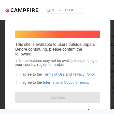
Welcome,
International users
しんちゃ
人気のプロジェクト
注目のリ
This site is available to users outside Japan.
これまでに5
Before continuing, please confirm the
following.
在住国：日本
※ Some features may not be available depending on
アート・写真
出身国：日本
your country, region, or project.
しんちゃん｜地
テクノロジー・ガジェット
I agree to the
Terms of Use
and
Privacy Policy
.
る 🎯自然体験
I agree to the
International Support Terms
.
映像・映画
m.facebook
twitter.co
ビジネス・起業
Continue
Instagram.
yumenotane.
まちづくり・地域活性化
amzn.asia/