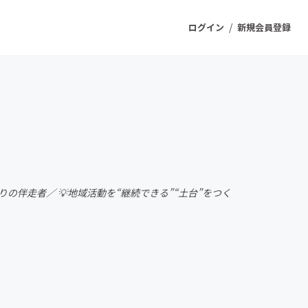
/
ログイン
新規会員登録
ジェクト
もうすぐ公開されます
プロダクト
伴走者／ 💡地域活動を“継続できる”“土台”をつく
ファッション
スポーツ
ケア
ソーシャルグッド