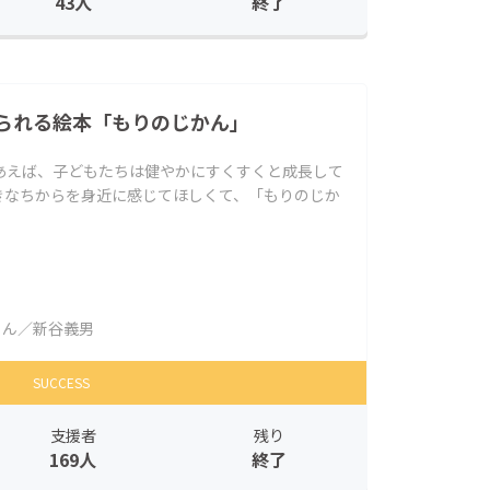
43人
終了
られる絵本「もりのじかん」
あえば、子どもたちは健やかにすくすくと成長して
きなちからを身近に感じてほしくて、「もりのじか
ゃん／新谷義男
SUCCESS
支援者
残り
169人
終了