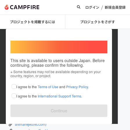
/
ログイン
新規会員登録
プロジェクトを掲載するには
プロジェクトをさがす
Welcome,
International users
This site is available to users outside Japan. Before
continuing, please confirm the following.
ギターウルフ
※ Some features may not be available depending on your
country, region, or project.
プロジェクトオーナー
I agree to the
Terms of Use
and
Privacy Policy
.
これまでに4回支援して6件のプロジェクトを投稿しています
I agree to the
International Support Terms
.
在住国：日本
現在地：東京都
出身国：日本
出身地：島根県
Continue
JAPAN’S JETT ROCK'N'ROLL BAND!!! ギターウルフ
shimanejettfes.com/