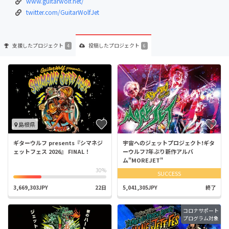
www.guitarwolf.net/
twitter.com/GuitarWolfJet
支援した
プロジェクト
投稿した
プロジェクト
4
6
島根県
ギターウルフ presents『シマネジ
宇宙へのジェットプロジェクト!ギタ
ェットフェス 2026』 FINAL！
ーウルフ7年ぶり新作アルバ
ム"MOREJET"
30%
SUCCESS
3,669,303JPY
22日
5,041,305JPY
終了
コロナサポート
プログラム対象