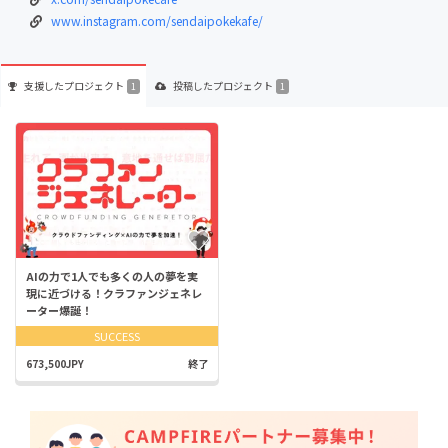
www.instagram.com/sendaipokekafe/
支援した
プロジェクト
投稿した
プロジェクト
1
1
AIの力で1人でも多くの人の夢を実
現に近づける！クラファンジェネレ
ーター爆誕！
SUCCESS
673,500JPY
終了