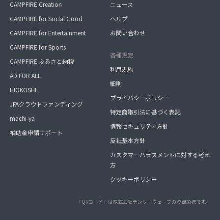
CAMPFIRE Creation
ニュース
CAMPFIRE for Social Good
ヘルプ
CAMPFIRE for Entertainment
お問い合わせ
CAMPFIRE for Sports
各種規定
CAMPFIRE ふるさと納税
利用規約
AD FOR ALL
細則
HIOKOSHI
プライバシーポリシー
JFAクラウドファンディング
特定商取引法に基づく表記
machi-ya
情報セキュリティ方針
補助金申請サポート
反社基本方針
カスタマーハラスメントに対する考え
方
クッキーポリシー
「QRコード」は株式会社デンソーウェーブの登録商標です。