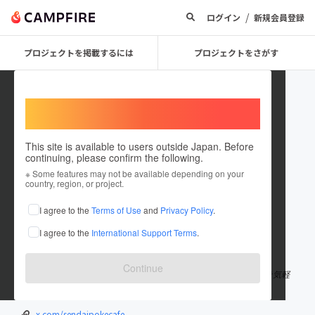
/
ログイン
新規会員登録
プロジェクトを掲載するには
プロジェクトをさがす
Welcome,
International users
This site is available to users outside Japan. Before
continuing, please confirm the following.
sendaipokecafe
※ Some features may not be available depending on your
country, region, or project.
プロジェクトオーナー
I agree to the
Terms of Use
and
Privacy Policy
.
これまでに1回支援して1件のプロジェクトを投稿しています
I agree to the
International Support Terms
.
在住国：日本
現在地：宮城県
出身国：日本
出身地：未設定
Continue
仙台でポケカイベントを企画・開催しています✨カフェでポケカを気軽
に楽しめるイベントを定期的に開催中です！
x.com/sendaipokecafe