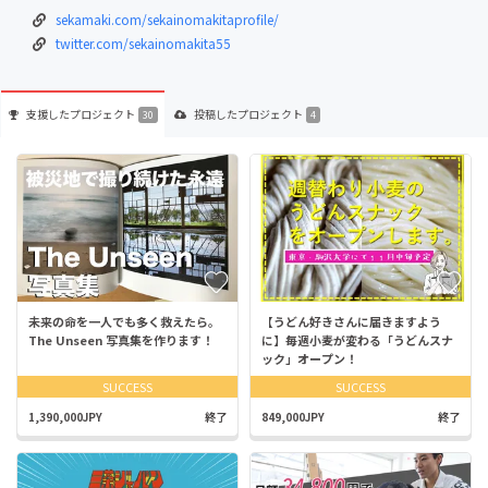
sekamaki.com/sekainomakitaprofile/
twitter.com/sekainomakita55
支援した
プロジェクト
投稿した
プロジェクト
30
4
未来の命を一人でも多く救えたら。
【うどん好きさんに届きますよう
The Unseen 写真集を作ります！
に】毎週小麦が変わる「うどんスナ
ック」オープン！
SUCCESS
SUCCESS
1,390,000JPY
終了
849,000JPY
終了