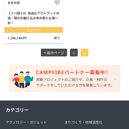
東京都
【リバ邸2.0】自由なアウトプットの
場・現代の駆け込み寺の新たな第一
歩！
SUCCESS
1,296,166JPY
終了
< 前のページ
1
2
カテゴリー
テクノロジー・ガジェット
まちづくり・地域活性化