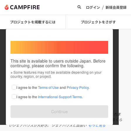
/
ログイン
新規会員登録
プロジェクトを掲載するには
プロジェクトをさがす
Welcome,
International users
This site is available to users outside Japan. Before
continuing, please confirm the following.
sekainomakita
※ Some features may not be available depending on your
country, region, or project.
プロジェクトオーナー
I agree to the
Terms of Use
and
Privacy Policy
.
これまでに30回支援して4件のプロジェクトを投稿しています
I agree to the
International Support Terms
.
在住国：日本
現在地：東京都
出身国：日本
出身地：神奈川県
Continue
シェアハウスの魅力を伝える世界初の"シェアハウスアイドル"。これま
でに10軒のシェアハウスに住み70軒以上のシェアハウスを訪問するくら
いシェアハウスが大好き。 シェアハウスと出会い
もっと見る