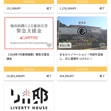
FUNDED
SUCCESS
131,000JPY
終了
1,276,500JPY
終了
石川県
【2018年7月豪雨被害】緊急災害支
まるもリノベーション！外装を塗装
援金
し、2Fに屋根をつけたい！
SUCCESS
SUCCESS
19,892,099JPY
終了
418,055JPY
終了