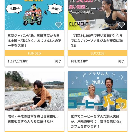
三茶ジャパン始動。三軒茶屋から日
【月額34,800円で通い放題!?】今ま
本全国へ羽ばたく、おじさん3人の第
でにないパーソナルジムが東京に誕
一歩を応援！
生!!
FUNDED
SUCCESS
1,057,178JPY
終了
938,911JPY
終了
昭和・平成の日本を魅せる古物を、
世界でコーヒーを学んだ旅人夫婦
古物を愛する人たちに届けたい
が、沖縄読谷村に「世界を感じる」
カフェを作ります！