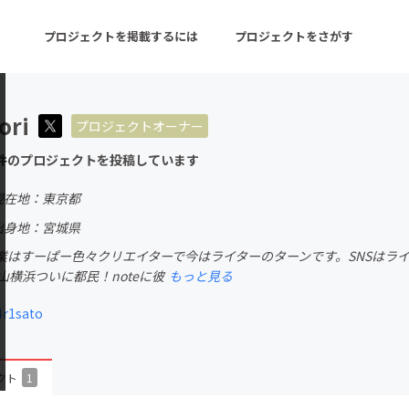
プロジェクトを掲載するには
プロジェクトをさがす
ori
プロジェクトオーナー
ターン
注目の新着プロジェクト
募集終了が近いプロ
件のプロジェクトを投稿しています
現在地：東京都
音楽
舞台・パフォーマンス
出身地：宮城県
業はすーぱー色々クリエイターで今はライターのターンです。SNSはライ
ゲーム・サービス開発
フード・飲食店
山横浜ついに都民！noteに彼
もっと見る
書籍・雑誌出版
アニメ・漫画
4r1sato
チャレンジ
ビューティー・ヘルス
クト
1