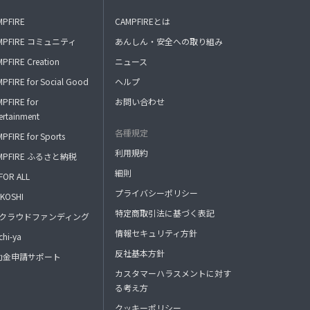
MPFIRE
CAMPFIREとは
MPFIRE コミュニティ
あんしん・安全への取り組み
PFIRE Creation
ニュース
PFIRE for Social Good
ヘルプ
PFIRE for
お問い合わせ
ertainment
各種規定
PFIRE for Sports
利用規約
MPFIRE ふるさと納税
細則
FOR ALL
プライバシーポリシー
KOSHI
特定商取引法に基づく表記
FAクラウドファンディング
情報セキュリティ方針
hi-ya
反社基本方針
助金申請サポート
カスタマーハラスメントに対す
る考え方
クッキーポリシー