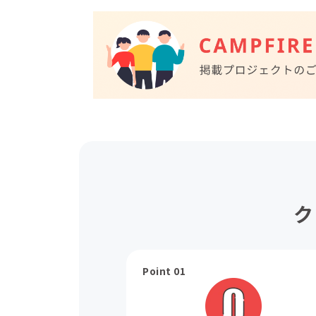
ク
Point 01