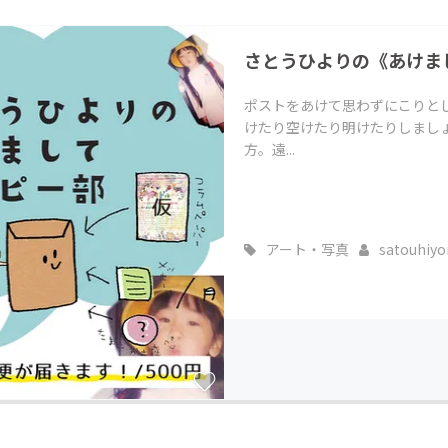
CAMPFIRE for Social Good
CAMPFIRE Creation
さとうひよりの《あけま
CAMPFIREふるさと納税
machi-ya
コミュニティ
ポストをあけて思わずにこりと
けたり空けたり明けたりしましょ
方。遠...
アート・写真
satouhiyo