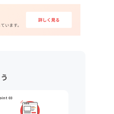
ょう
oint 03