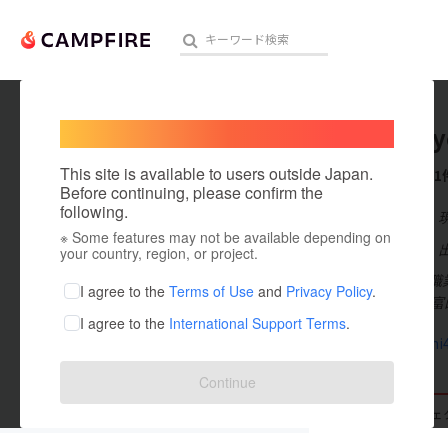
Welcome,
International users
satouhiy
人気のプロジェクト
注目のリ
This site is available to users outside Japan.
これまでに1
Before continuing, please confirm the
following.
在住国：日本
※ Some features may not be available depending on
アート・写真
出身国：日本
your country, region, or project.
ひよぴだよ！職
テクノロジー・ガジェット
I agree to the
Terms of Use
and
Privacy Policy
.
25しゃい仙台富
I agree to the
International Support Terms
.
映像・映画
note.mu/hi
ビジネス・起業
Continue
まちづくり・地域活性化
支援した
プロジェクト
0
投稿した
プロジェ