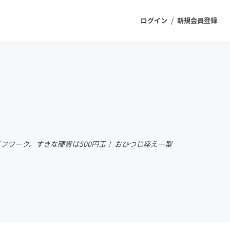
/
ログイン
新規会員登録
ジェクト
もうすぐ公開されます
プロダクト
フワーク。すきな硬貨は500円玉！ おひつじ座えー型
ファッション
スポーツ
ケア
ソーシャルグッド