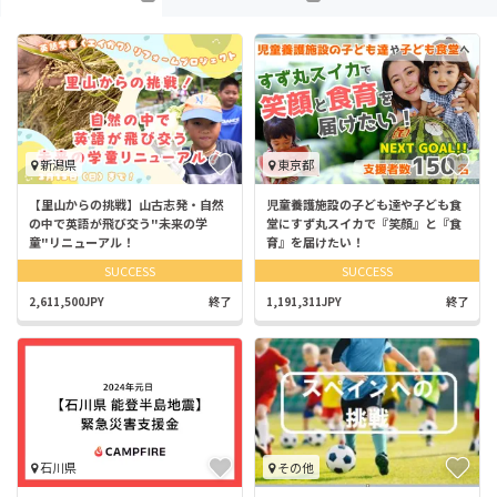
新潟県
東京都
【里山からの挑戦】山古志発・自然
児童養護施設の子ども達や子ども食
の中で英語が飛び交う"未来の学
堂にすず丸スイカで『笑顔』と『食
童"リニューアル！
育』を届けたい！
SUCCESS
SUCCESS
2,611,500JPY
終了
1,191,311JPY
終了
石川県
その他