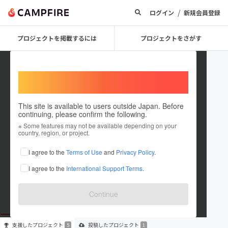
/
ログイン
新規会員登録
プロジェクトを掲載するには
プロジェクトをさがす
Welcome,
International users
This site is available to users outside Japan. Before
continuing, please confirm the following.
satorun88shimizu
※ Some features may not be available depending on your
country, region, or project.
プロジェクトオーナー
I agree to the
Terms of Use
and
Privacy Policy
.
これまでに5回支援して1件のプロジェクトを投稿しています
I agree to the
International Support Terms
.
在住国：日本
現在地：東京都
出身国：日本
出身地：新潟県
Continue
支援した
プロジェクト
投稿した
プロジェクト
5
1