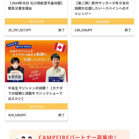
【2024年元日 石川県能登半島地震】
【第二弾】欧州サッカー少年少女の
緊急災害支援金
挑戦を応援したい～スペインへのチ
ャレンジ～
SUCCESS
FUNDED
25,397,837JPY
終了
180,500JPY
終了
東京都
中高生マジシャンの挑戦！【カナダ
での経験と感動をマジックショーで
伝えたい】
SUCCESS
930,580JPY
終了