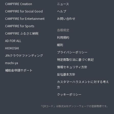
CAMPFIRE Creation
ニュース
CAMPFIRE for Social Good
ヘルプ
CAMPFIRE for Entertainment
お問い合わせ
CAMPFIRE for Sports
各種規定
CAMPFIRE ふるさと納税
利用規約
AD FOR ALL
細則
HIOKOSHI
プライバシーポリシー
JFAクラウドファンディング
特定商取引法に基づく表記
machi-ya
情報セキュリティ方針
補助金申請サポート
反社基本方針
カスタマーハラスメントに対する考え
方
クッキーポリシー
「QRコード」は株式会社デンソーウェーブの登録商標です。