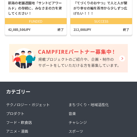
新潟の老舗遊園地「サントピアワー
『てづくりのおやつ』で人と人が繋
ルド」の存続に、みなさまの力を貸
がり幸せの輪を燕市から少しずつ広
してください！
げたい！！！
FUNDED
SUCCESS
42,085,500JPY
終了
212,000JPY
終了
カテゴリー
テクノロジー・ガジェット
まちづくり・地域活性化
プロダクト
音楽
フード・飲食店
チャレンジ
アニメ・漫画
スポーツ