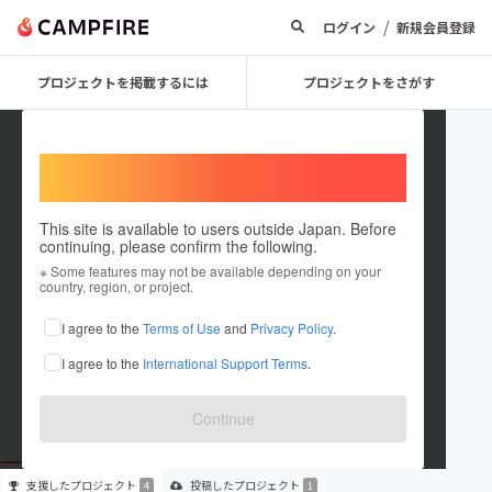
/
ログイン
新規会員登録
プロジェクトを掲載するには
プロジェクトをさがす
Welcome,
International users
This site is available to users outside Japan. Before
continuing, please confirm the following.
ritto
※ Some features may not be available depending on your
country, region, or project.
プロジェクトオーナー
I agree to the
Terms of Use
and
Privacy Policy
.
これまでに4回支援して1件のプロジェクトを投稿しています
I agree to the
International Support Terms
.
在住国：日本
現在地：新潟県
出身国：日本
出身地：新潟県
Continue
支援した
プロジェクト
投稿した
プロジェクト
4
1