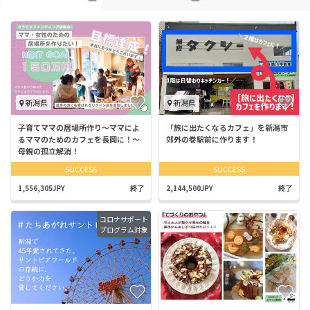
新潟県
新潟県
子育てママの居場所作り〜ママによ
「旅に出たくなるカフェ」を新潟市
るママのためのカフェを長岡に！〜
郊外の巻駅前に作ります！
母親の孤立解消！
SUCCESS
SUCCESS
1,556,305JPY
終了
2,144,500JPY
終了
コロナサポート
プログラム対象