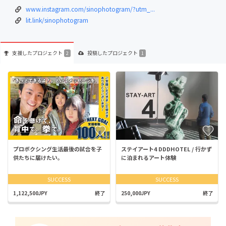
www.instagram.com/sinophotogram/?utm_...
lit.link/sinophotogram
支援した
プロジェクト
投稿した
プロジェクト
2
1
プロボクシング生活最後の試合を子
ステイアート4 DDDHOTEL / 行かず
供たちに届けたい。
に泊まれるアート体験
SUCCESS
SUCCESS
1,122,500JPY
終了
250,000JPY
終了