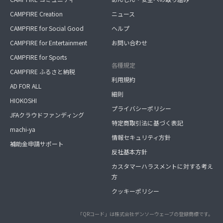
CAMPFIRE Creation
ニュース
CAMPFIRE for Social Good
ヘルプ
CAMPFIRE for Entertainment
お問い合わせ
CAMPFIRE for Sports
各種規定
CAMPFIRE ふるさと納税
利用規約
AD FOR ALL
細則
HIOKOSHI
プライバシーポリシー
JFAクラウドファンディング
特定商取引法に基づく表記
machi-ya
情報セキュリティ方針
補助金申請サポート
反社基本方針
カスタマーハラスメントに対する考え
方
クッキーポリシー
「QRコード」は株式会社デンソーウェーブの登録商標です。