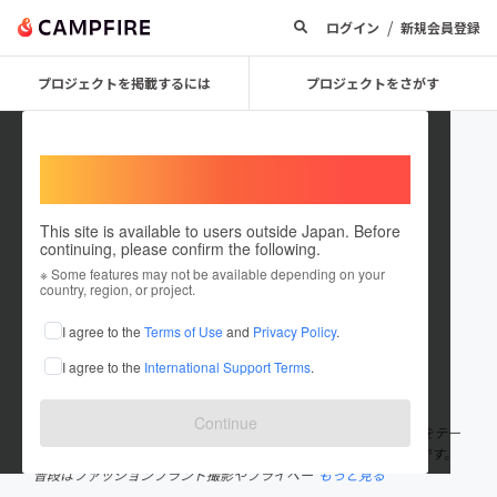
/
ログイン
新規会員登録
プロジェクトを掲載するには
プロジェクトをさがす
Welcome,
International users
This site is available to users outside Japan. Before
continuing, please confirm the following.
photographer sino
※ Some features may not be available depending on your
country, region, or project.
プロジェクトオーナー
I agree to the
Terms of Use
and
Privacy Policy
.
これまでに2回支援して1件のプロジェクトを投稿しています
I agree to the
International Support Terms
.
在住国：日本
現在地：東京都
出身国：日本
出身地：東京都
Continue
フォトグラファーのsinoです。 『肉眼で見るより美しい世界を』をテー
マに創作的で独特な世界観で作品撮影しているフォトグラファーです。
普段はファッションブランド撮影やプライベー
もっと見る