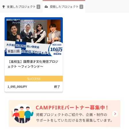
支援した
プロジェクト
投稿した
プロジェクト
1
1
香川県
【高校生】国際漫才文化発信プロジ
ェクト ～フィンランド～
SUCCESS
1,095,000JPY
終了