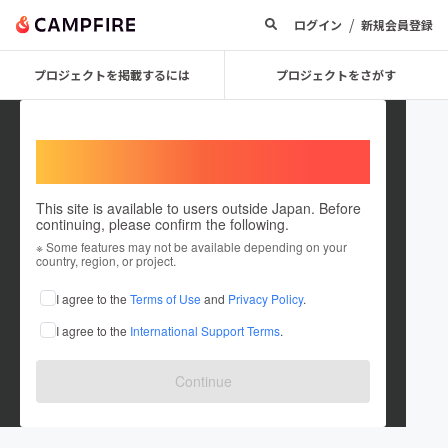
/
ログイン
新規会員登録
プロジェクトを掲載するには
プロジェクトをさがす
Welcome,
International users
This site is available to users outside Japan. Before
continuing, please confirm the following.
吉嶋一葉（ヨシジマ）
※ Some features may not be available depending on your
country, region, or project.
プロジェクトオーナー
I agree to the
Terms of Use
and
Privacy Policy
.
これまでに1回支援して1件のプロジェクトを投稿しています
I agree to the
International Support Terms
.
在住国：日本
現在地：香川県
出身国：日本
出身地：香川県
Continue
大手前高松高等学校2年/お笑い研究会部長