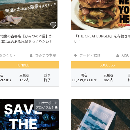
路地裏の古書店【ひみつの本屋】か
「THE GREAT BURGER」を存続さ
海に本のある風景をつくりたい !!
い！
ちづくり・
ひみつの本屋
フード・飲食
ATSUS
活性化
店
FUNDED
SUCCESS
在
支援者
残り
現在
支援者
592JPY
152人
終了
11,239,671JPY
865人
コロナサポート
プログラム対象