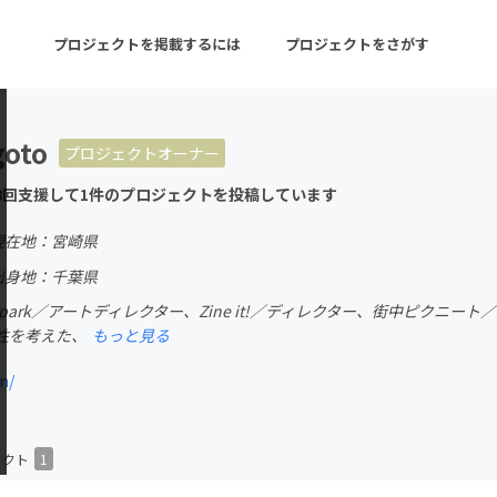
プロジェクトを掲載するには
プロジェクトをさがす
oto
プロジェクトオーナー
ターン
注目の新着プロジェクト
募集終了が近いプロ
8回支援して1件のプロジェクトを投稿しています
現在地：宮崎県
音楽
舞台・パフォーマンス
出身地：千葉県
each park／アートディレクター、Zine it!／ディレクター、街中ピ
ゲーム・サービス開発
フード・飲食店
性を考えた、
もっと見る
書籍・雑誌出版
アニメ・漫画
n/
チャレンジ
ビューティー・ヘルス
ェクト
1