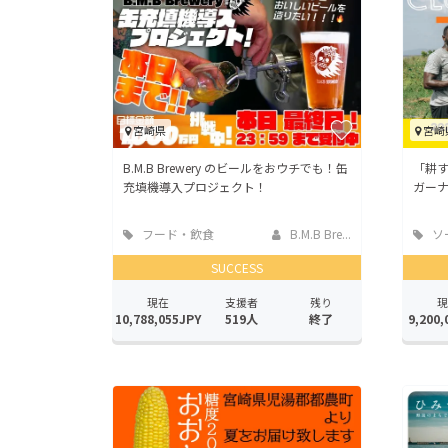
宮崎県
宮崎
B.M.B Brewery のビールをおウチでも！缶
「耕
充填機導入プロジェクト！
ガーナ
フード・飲食
B.M.B Bre...
ソ
店
ッド
SUCCESS
現在
支援者
残り
現
10,788,055JPY
519人
終了
9,200,