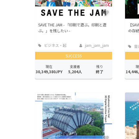
SAVE THE JAM - 「印刷で遊ぶ。印刷と遊
【SA
ぶ。」を残したい -
の存
ビジネス・起
jam_jam_jam
音
業
SUCCESS
現在
支援者
残り
現
30,349,380JPY
5,204人
終了
14,446