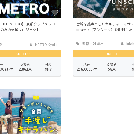
VE THE METRO】 京都クラブメトロ
宮崎を拠点としたカルチャーマガジ
続の為の支援プロジェクト
unscene（アンシーン）を創刊した
書籍・雑誌出
kita
楽
METRO Kyoto
版
SUCCESS
FUNDED
在
支援者
残り
現在
支援者
,307JPY
2,061人
終了
256,000JPY
58人