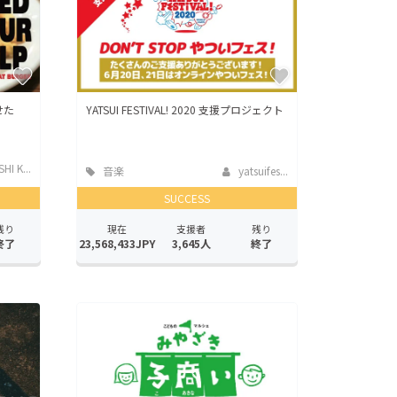
せた
YATSUI FESTIVAL! 2020 支援プロジェクト
HI K...
音楽
yatsuifes...
SUCCESS
残り
現在
支援者
残り
終了
23,568,433JPY
3,645人
終了