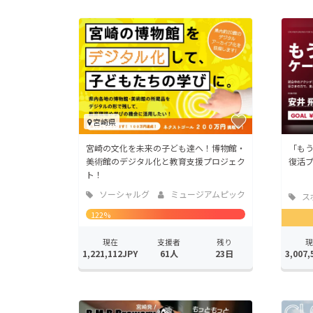
宮崎県
宮崎の文化を未来の子ども達へ！博物館・
「も
美術館のデジタル化と教育支援プロジェク
復活
ト！
ソーシャルグ
ミュージアムピック
ス
ッド
122%
現在
支援者
残り
現
1,221,112JPY
61人
23日
3,007,