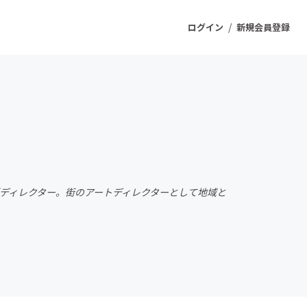
/
ログイン
新規会員登録
ジェクト
もうすぐ公開されます
プロダクト
クニート／ディレクター。街のアートディレクターとして地域と
ファッション
スポーツ
ケア
ソーシャルグッド