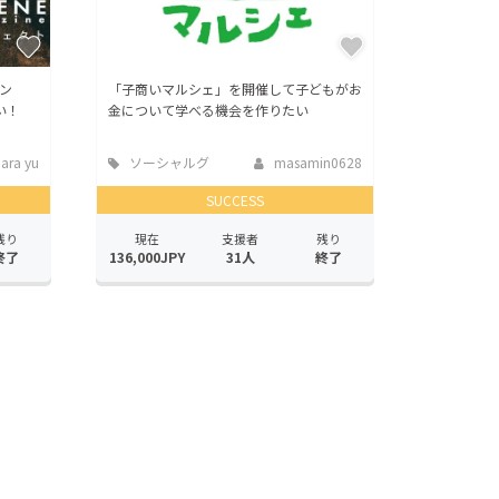
ン
「子商いマルシェ」を開催して子どもがお
い！
金について学べる機会を作りたい
hara yu
ソーシャルグ
masamin0628
ッド
SUCCESS
残り
現在
支援者
残り
終了
136,000JPY
31人
終了