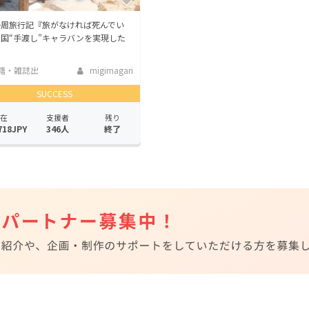
一周旅行記『旅がなければ死んでい
国“手渡し”キャラバンを実現した
籍・雑誌出
migimagari
SUCCESS
在
支援者
残り
718JPY
346人
終了