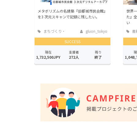
メタボリズムの名建築『旧都城市民会館』
世界
を3 次元スキャンで記録に残したい。
た』全
い
まちづくり・
gluon_tokyo
書
地域活性化
版
SUCCESS
現在
支援者
残り
現
1,732,500JPY
272人
終了
1,048,