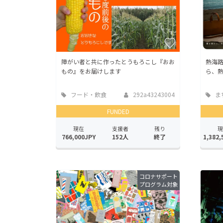
障がい者と共に作ったとうもろこし『おお
熱海
もの』をお届けします
ら、熱
フード・飲食
292a43243004
ま
店
地域
FUNDED
現在
支援者
残り
現
766,000JPY
152人
終了
1,382,
コロナサポート
プログラム対象