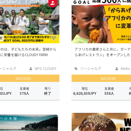
県
すのは、子どもたちの未来」宮崎から
アフリカの農家さんと共に。ガーナ
に栄養を届けるCLOUDY FARM
らあげレストラン」をオープンした
ーシャルグ
NPO CLOUDY
ソーシャルグ
Kento 
ッド
SUCCESS
SUCCESS
在
支援者
残り
現在
支援者
033JPY
379人
終了
6,620,039JPY
558人