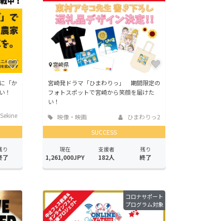
宮崎県
に「か
宮崎発ドラマ「ひまわりっ」 期間限定の
い！
フォトスポットで宮崎から笑顔を届けた
い！
Sekine
映像・映画
ひまわりっ2
SUCCESS
残り
現在
支援者
残り
終了
1,261,000JPY
182人
終了
コロナサポート
プログラム対象