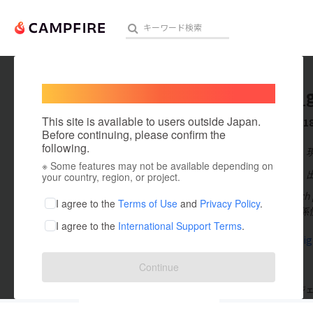
Welcome,
International users
osamu_g
人気のプロジェクト
注目のリ
This site is available to users outside Japan.
これまでに1
Before continuing, please confirm the
following.
在住国：日本
※ Some features may not be available depending on
アート・写真
出身国：日本
your country, region, or project.
aoshima b
テクノロジー・ガジェット
I agree to the
Terms of Use
and
Privacy Policy
.
デザインの関係
I agree to the
International Support Terms
.
映像・映画
canek.desig
ビジネス・起業
Continue
まちづくり・地域活性化
支援した
プロジェクト
18
投稿した
プロジ