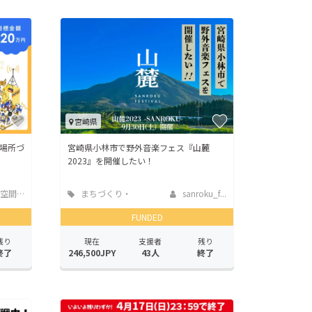
宮崎県
場所づ
宮崎県小林市で野外音楽フェス『山麓
2023』を開催したい！
...
まちづくり・
sanroku_f...
地域活性化
FUNDED
残り
現在
支援者
残り
終了
246,500JPY
43人
終了