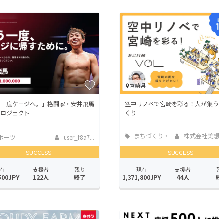
CAMPFIRE for Social Good
CAMPFIRE Creation
CAMPFIREふるさと納税
machi-ya
コミュニティ
宮崎県
う一度ケージへ。」格闘家・安井飛馬
空中リノベで宮崎を彩る！人が集う
プロジェクト
くり
まちづくり・
株式会社美想空間 
ポーツ
user_f8a7...
地域活性化
SUCCESS
SUCCESS
在
支援者
残り
現在
支援者
500JPY
122人
終了
1,371,800JPY
44人