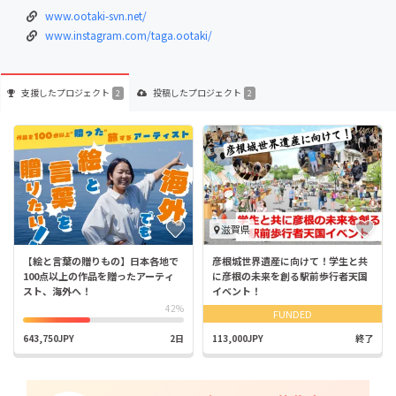
www.ootaki-svn.net/
www.instagram.com/taga.ootaki/
支援した
プロジェクト
投稿した
プロジェクト
2
2
滋賀県
【絵と言葉の贈りもの】日本各地で
彦根城世界遺産に向けて！学生と共
100点以上の作品を贈ったアーティ
に彦根の未来を創る駅前歩行者天国
スト、海外へ！
イベント！
42%
FUNDED
643,750JPY
2日
113,000JPY
終了