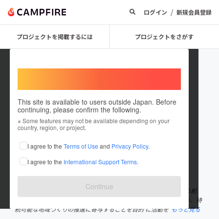
/
ログイン
新規会員登録
プロジェクトを掲載するには
プロジェクトをさがす
Welcome,
International users
This site is available to users outside Japan. Before
continuing, please confirm the following.
ootaki_svn
※ Some features may not be available depending on your
country, region, or project.
プロジェクトオーナー
I agree to the
Terms of Use
and
Privacy Policy
.
これまでに2回支援して2件のプロジェクトを投稿しています
I agree to the
International Support Terms
.
在住国：日本
現在地：未設定
出身国：日本
出身地：未設定
Continue
多賀町大滝の地域課題の解決、地域資源の発見・活用、地域魅力の創
造・発信を通じて、地域の元気づくり、健康づくり、交流等を行い、持
続可能な地域づくりの推進に寄与することを目的 に活動を
もっと見る