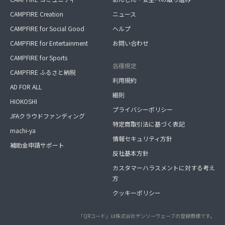
CAMPFIRE Creation
ニュース
CAMPFIRE for Social Good
ヘルプ
CAMPFIRE for Entertainment
お問い合わせ
CAMPFIRE for Sports
各種規定
CAMPFIRE ふるさと納税
利用規約
AD FOR ALL
細則
HIOKOSHI
プライバシーポリシー
JFAクラウドファンディング
特定商取引法に基づく表記
machi-ya
情報セキュリティ方針
補助金申請サポート
反社基本方針
カスタマーハラスメントに対する考え
方
クッキーポリシー
「QRコード」は株式会社デンソーウェーブの登録商標です。